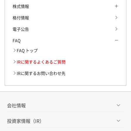
2024年3月期 決算短信・説明会資料
ディスクロージャーポリシー
財務・業績推移情報 トップ
株式情報
2023年3月期 決算短信・説明会資料
財務データ
株式情報 トップ
格付情報
2022年3月期 決算短信・参考資料
口座数・預金推移
株式基本情報
電子公告
過去の決算短信・参考資料
株式・株主の状況
FAQ
有価証券報告書・半期報告書
配当・株主還元
FAQ トップ
過去の有価証券報告書・
株主優待制度
IRに関するよくあるご質問
半期報告書（四半期報告書）
株主総会・招集通知
IRに関するお問い合わせ先
統合報告書・ディスクロージャー誌
過去の株主総会資料
プレゼンテーション・マテリアル
アナリストカバレッジ
会社情報
投資家情報（IR）