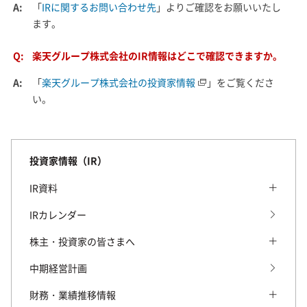
A:
「
IRに関するお問い合わせ先
」よりご確認をお願いいたし
ます。
Q:
楽天グループ株式会社のIR情報はどこで確認できますか。
A:
「
楽天グループ株式会社の投資家情報
」をご覧くださ
い。
投資家情報（IR）
IR資料
IR資料 トップ
IRカレンダー
当期の決算短信・説明会資料
株主・投資家の皆さまへ
2026年3月期 決算短信・説明会資料
株主・投資家の皆さまへ トップ
中期経営計画
2025年3月期 決算短信・説明会資料
株主・投資家の皆さまへのメッセージ
財務・業績推移情報