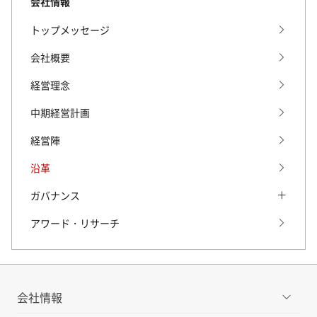
会社情報
トップメッセージ
会社概要
経営理念
中期経営計画
経営陣
沿革
ガバナンス
ガバナンス トップ
アワード・リサーチ
コーポレート・ガバナンス
コーポレート・ガバナンス トップ
コンプライアンス
会社情報
株主との対話の実施状況等について
事業等のリスク