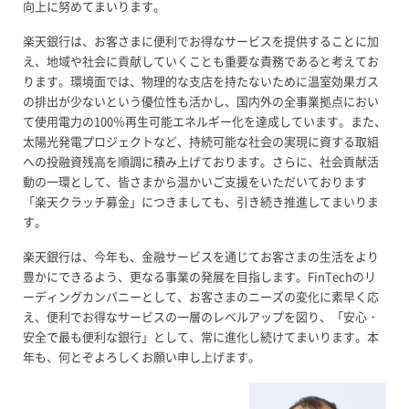
向上に努めてまいります。
楽天銀行は、お客さまに便利でお得なサービスを提供することに加
え、地域や社会に貢献していくことも重要な責務であると考えてお
ります。環境面では、物理的な支店を持たないために温室効果ガス
の排出が少ないという優位性も活かし、国内外の全事業拠点におい
て使用電力の100％再生可能エネルギー化を達成しています。また、
太陽光発電プロジェクトなど、持続可能な社会の実現に資する取組
への投融資残高を順調に積み上げております。さらに、社会貢献活
動の一環として、皆さまから温かいご支援をいただいております
「楽天クラッチ募金」につきましても、引き続き推進してまいりま
す。
楽天銀行は、今年も、金融サービスを通じてお客さまの生活をより
豊かにできるよう、更なる事業の発展を目指します。FinTechのリ
ーディングカンパニーとして、お客さまのニーズの変化に素早く応
え、便利でお得なサービスの一層のレベルアップを図り、「安心・
安全で最も便利な銀行」として、常に進化し続けてまいります。本
年も、何とぞよろしくお願い申し上げます。