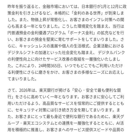
昨年を振り返ると、金融市場においては、日本銀行が1月と12月に政
策金利を引き上げるなど、本格的に「金利のある世界」が到来しま
した。また、物価上昇が常態化し、お客さまのインフレ対策への関
心も高まる一年となりました。こうした環境変化を踏まえ、当行は
円普通預金の金利優遇プログラム「ボーナス金利」の拡充などを行
い、お客さまの預金を堅実に育むサポートをしてまいりました。さ
らに、キャッシュレスの進展や個人の生活様式、企業活動における
デジタルシフトの加速といった社会変化も踏まえ、 デジタルバンク
の利便性向上に向けたサービス改善の取組を一層強化いたしまし
た。これにより、24時間365日、いつでもどこでもご利用いただけ
る利便性にさらに磨きをかけ、お客さまの多様なニーズにお応えし
てまいりました。
さて、2026年は、楽天銀行が掲げる「安心・安全で最も便利な銀
行」をさらに高めていく一年となります。お客さまに安心してご利
用いただけるよう、高品質なサービスを恒常的にご提供するととも
に、セキュリティ対策には引き続き万全を期してまいります。ま
た、お客さまにとって最も身近で便利な銀行であるために、楽天グ
ループ・楽天エコシステムとの連携を一層強化するとともに、AI活
用を積極的に推進し、お客さまへのサービス提供スピードや品質の