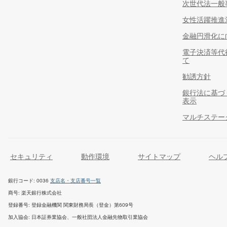
次世代法一般
女性活躍推進
金融円滑化に
電子決済等代
て
勧誘方針
銀行法に基づ
表示
マルチステー
セキュリティ
動作環境
サイトマップ
ヘル
銀行コード
0036
支店名・支店番号一覧
商号
楽天銀行株式会社
登録番号
登録金融機関 関東財務局長（登金）第609号
加入協会
日本証券業協会、一般社団法人金融先物取引業協会