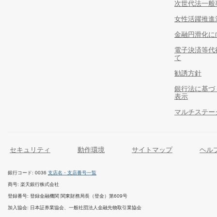
次世代法一般
女性活躍推進
金融円滑化に
電子決済等代
て
勧誘方針
銀行法に基づ
表示
マルチステー
セキュリティ
動作環境
サイトマップ
ヘル
銀行コード
0036
支店名・支店番号一覧
商号
楽天銀行株式会社
登録番号
登録金融機関 関東財務局長（登金）第609号
加入協会
日本証券業協会、一般社団法人金融先物取引業協会