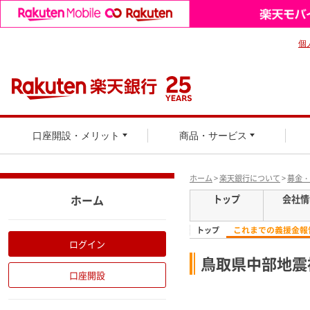
個
口座開設・メリット
商品・サービス
ホーム
>
楽天銀行について
>
募金・
ホーム
トップ
会社情
これまでの義援金報
トップ
ログイン
鳥取県中部地震
口座開設