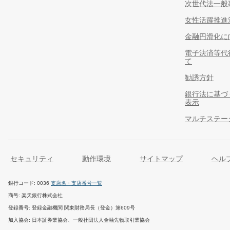
次世代法一般
女性活躍推進
金融円滑化に
電子決済等代
て
勧誘方針
銀行法に基づ
表示
マルチステー
セキュリティ
動作環境
サイトマップ
ヘル
銀行コード
0036
支店名・支店番号一覧
商号
楽天銀行株式会社
登録番号
登録金融機関 関東財務局長（登金）第609号
加入協会
日本証券業協会、一般社団法人金融先物取引業協会