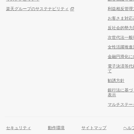
楽天グループのサステナビリティ
利益相反管理
お客さま対応
反社会的勢力
次世代法一般
女性活躍推進
金融円滑化に
電子決済等代
て
勧誘方針
銀行法に基づ
表示
マルチステー
セキュリティ
動作環境
サイトマップ
ヘル