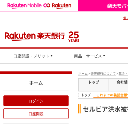
個
口座開設・メリット
商品・サービス
ホーム
>
楽天銀行について
>
募金・
ホーム
トップ
会社情
これまでの義捐金報
トップ
ログイン
セルビア洪水被
口座開設