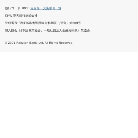
銀行コード
0036
支店名・支店番号一覧
商号
楽天銀行株式会社
登録番号
登録金融機関 関東財務局長（登金）第609号
加入協会
日本証券業協会、一般社団法人金融先物取引業協会
© 2001 Rakuten Bank, Ltd. All Rights Reserved.