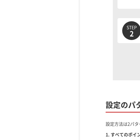
STEP
2
設定のパ
設定方法は2パタ
1. すべてのポ