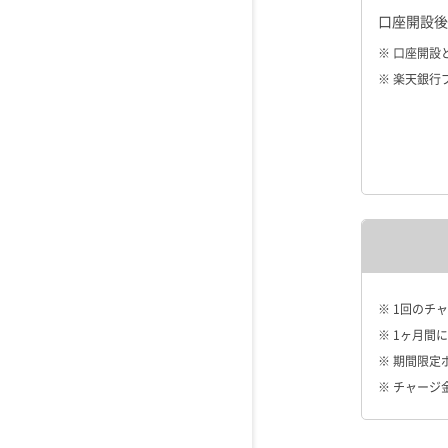
口座開設後
※ 口座開設
※ 楽天銀行
※ 1回のチ
※ 1ヶ月間
※ 期間限
※ チャージ