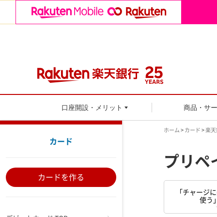
口座開設・メリット
商品・サ
ホーム
>
カード
>
楽天
カード
プリペ
カードを作る
「チャージに
使う