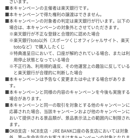
ざいます。
本キャンペーンの主催者は楽天銀行です。
本キャンペーンで得た権利の譲渡はできません。
本キャンペーンの対象者の判定は楽天銀行が行います。以下の
場合は、本キャンペーンの対象外とさせていただきます。
楽天銀行が不正な登録と合理的に認めた場合
楽天銀行toto以外（スポーツくじオフィシャルサイト、楽天
totoなど）で購入したくじ
特典進呈日において、口座が解約されている場合、または利
用停止状態となっている場合
不正行為、利用規約違反、その他運営上の趣旨に反している
と楽天銀行が合理的に判断した場合
本キャンペーンは予告なく変更または中止する場合がありま
す。
本キャンペーンと同様の内容のキャンペーンを今後も実施する
場合があります。
本キャンペーンと同一の取引を対象とする他のキャンペーンに
応募された場合、当該キャンペーンおよび他のキャンペーンに
おいて提供される景品類が、景品表示法上の範囲内に制限され
ます。
OKB支店・NCB支店・JRE BANK口座の各支店においては対象
外、第一生命支店のお客さまは本キャンペーンの対象となりま