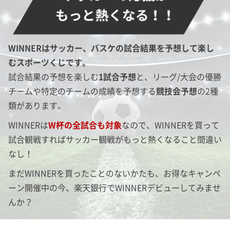
もっと熱くなる！！
WINNERはサッカー、バスケの試合結果を予想して楽し
むスポーツくじです。
試合結果の予想を楽しむ
1試合予想
と、リーグ/大会の優勝
チームや特定のチームの成績を予想する
競技会予想
の2種
類があります。
WINNERは
W杯の全試合も対象
なので、WINNERを買って
試合観戦すればサッカー観戦がもっと熱くなること間違い
なし！
まだWINNERを買ったことのないかたも、お得なキャンペ
ーン開催中の今、楽天銀行でWINNERデビューしてみませ
んか？