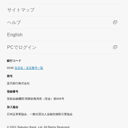
サイトマップ
ヘルプ
English
PCでログイン
銀行コード
0036
支店名・支店番号一覧
商号
楽天銀行株式会社
登録番号
登録金融機関 関東財務局長（登金）第609号
加入協会
日本証券業協会、一般社団法人金融先物取引業協会
© 2001 Rakuten Bank, Ltd. All Rights Reserved.