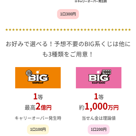
1口300円
お好みで選べる！予想不要のBIG系くじは他に
も3種類をご用意！
1
1
等
等
2
1,000
最高
億円
約
万円
キャリーオーバー発生時
当せん金は理論値
1口100円
1口200円