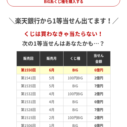
BIG系くじ種を購入する
＼楽天銀行から1等当せん出てます！／
くじは買わなきゃ当たらない！
次の1等当せんはあなたかも…？
当せん
販売回
販売月
くじ種
金額
第1550回
6月
BIG
6億円
第1541回
5月
100円BIG
2億円
第1535回
5月
BIG
7億円
第1532回
4月
100円BIG
2億円
第1531回
4月
BIG
6億円
第1528回
4月
BIG
7億円
第1515回
2月
100円BIG
2億円
第1506回
1月
BIG
6億円