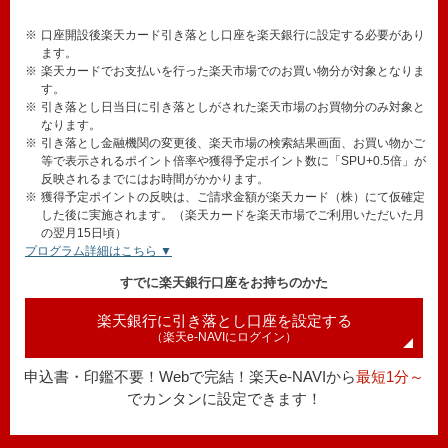
※
口座開設後楽天カード引き落とし口座を楽天銀行に設定する必要があり
ます。
※
楽天カードでお支払いを行った楽天市場でのお買い物分が対象となりま
す。
※
引き落とし日当日に引き落としがされた楽天市場のお買物分のみ対象と
なります。
※
引き落とし金融機関の変更後、楽天市場の検索結果画面、お買い物かご
等で表示されるポイント倍率や獲得予定ポイント数に「SPU+0.5倍」が
反映されるまでにはお時間がかかります。
※
獲得予定ポイントの反映は、ご請求金額が楽天カード（株）にて仮確定
した後に実施されます。（楽天カードを楽天市場でご利用いただいた月
の翌月15日頃）
プログラム詳細はこちら ▼
すでに楽天銀行口座をお持ちのかた
楽天銀行に引き落とし口座を設定する
（楽天e-NAVIにログイン）
申込書・印鑑不要！Webで完結！楽天e-NAVIから
最短1分～
でカンタンに設定できます！