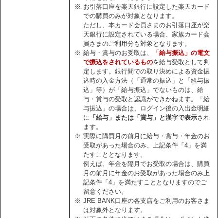
※
お引落口座を楽天銀行に設定した楽天カード
での購買のみが対象となります。
ただし、本カード会員さまのお引落口座が楽
天銀行に設定されている場合、家族カード会
員さまのご利用分も対象となります。
※
給与・賞与のお受取は、
「給与振込」の電文
で振込をされているもの
を給与受取として判
定します。銀行間での取り決めによる資金振
込時の入金方法（「通常の振込」と「給与振
込」等）が「給与振込」でないものは、給
与・賞与の受取と認識ができかねます。「給
与振込」の場合は、ログイン後の入出金明細
に
「給与」または「賞与」と漢字で表示
され
ます。
※
実際に購買月の前月に給与・賞与・年金のお
受取があった場合のみ、上記条件「4」を満
たすこととなります。
例えば、年金を隔月でお受取の場合は、購買
月の前月に年金のお受取があった場合のみ上
記条件「4」を満たすこととなりますのでご
留意ください。
※
JRE BANK口座の各支店をご利用のお客さま
は対象外となります。