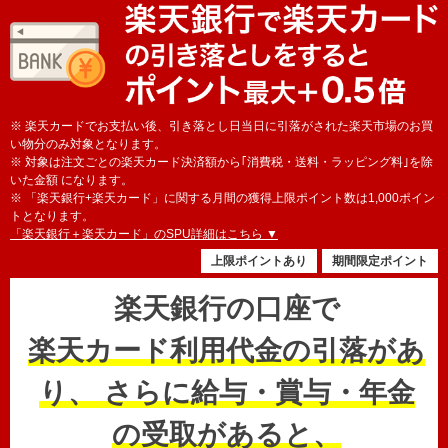
※ 楽天カードでお支払い後、引き落とし日当日に引落がされた楽天市場のお買
い物分のみ対象となります。
※ 対象は注文ごとの楽天カード決済額から｢消費税・送料・ラッピング料｣を除
いた金額 になります。
※ 「楽天銀行+楽天カード」に関する月間の獲得上限ポイント数は1,000ポイン
トとなります。
「楽天銀行＋楽天カード」のSPU詳細はこちら ▼
上限ポイントあり
期間限定ポイント
楽天銀行の口座で
楽天カード利用代金の引落があ
り、
さらに給与・賞与・年金
の受取があると、