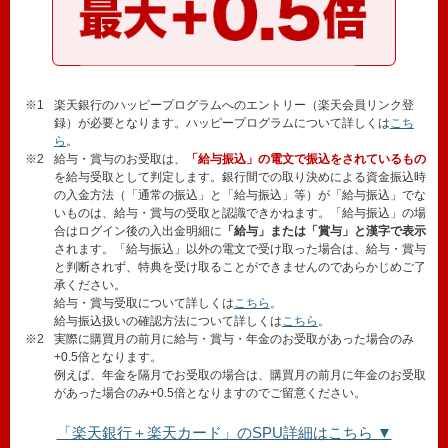
※1
楽天銀行のハッピープログラムへのエントリー（楽天会員リンク登
録）が必要となります。ハッピープログラムについて詳しくは
こち
ら
。
※2
給与・賞与のお受取は、
「給与振込」の電文で振込をされているもの
を給与受取として判定します。銀行間での取り決めによる資金振込時
の入金方法（「通常の振込」と「給与振込」等）が「給与振込」でな
いものは、給与・賞与の受取と認識できかねます。「給与振込」の場
合はログイン後の入出金明細に
「給与」または「賞与」と漢字で表示
されます。「給与振込」以外の電文で受け取った場合は、給与・賞与
と判断されず、特典を受け取ることができませんのであらかじめご了
承ください。
給与・賞与受取について詳しくは
こちら
。
給与振込扱いの確認方法について詳しくは
こちら
。
※2
実際に購買月の前月に給与・賞与・年金のお受取があった場合のみ
+0.5倍となります。
例えば、年金を隔月でお受取の場合は、購買月の前月に年金のお受取
があった場合のみ+0.5倍となりますのでご留意ください。
「楽天銀行＋楽天カード」のSPU詳細はこちら ▼