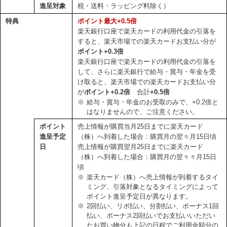
進呈対象
税・送料・ラッピング料除く）
特典
ポイント最大+0.5倍
楽天銀行口座で楽天カードの利用代金の引落を
すると、楽天市場での楽天カードお支払い分が
ポイント+0.3倍
楽天銀行口座で楽天カードの利用代金の引落を
して、さらに楽天銀行で給与・賞与・年金を受
け取ると、楽天市場での楽天カードお支払い分
が
ポイント+0.2倍
合計
+0.5倍
※
給与・賞与・年金のお受取のみで、+0.2倍と
はなりませんので、ご注意ください。
ポイント
売上情報が購買当月25日までに楽天カード
進呈予定
（株）へ到着した場合：購買月の翌々月15日頃
日
売上情報が購買翌月25日までに楽天カード
（株）へ到着した場合：購買月の翌々々月15日
頃
※
楽天カード（株）へ売上情報が到着するタイ
ミング、引落対象となるタイミングによって
ポイント進呈予定日が異なります。
※
2回払い、リボ払い、分割払い、ボーナス1回
払い、ボーナス2回払いでお支払いいただい
たお買い物分も上記の日程でご利用金額分の