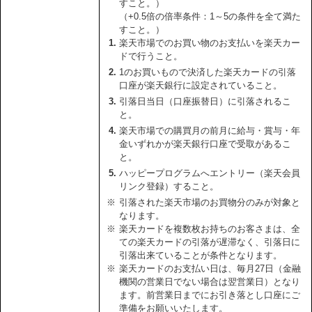
すこと。）
（+0.5倍の倍率条件：1～5の条件を全て満た
すこと。）
楽天市場でのお買い物のお支払いを楽天カー
ドで行うこと。
1のお買いもので決済した楽天カードの引落
口座が楽天銀行に設定されていること。
引落日当日（口座振替日）に引落されるこ
と。
楽天市場での購買月の前月に給与・賞与・年
金いずれかが楽天銀行口座で受取があるこ
と。
ハッピープログラムへエントリー（楽天会員
リンク登録）すること。
※
引落された楽天市場のお買物分のみが対象と
なります。
※
楽天カードを複数枚お持ちのお客さまは、全
ての楽天カードの引落が遅滞なく、引落日に
引落出来ていることが条件となります。
※
楽天カードのお支払い日は、毎月27日（金融
機関の営業日でない場合は翌営業日）となり
ます。前営業日までにお引き落とし口座にご
準備をお願いいたします。