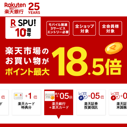
ド
楽天カード
楽天銀行
楽天証券
楽天証
特典分
＋楽天カード
投資信託
米国株