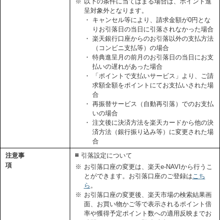
※
以下の条件に当てはまる場合は、ポイント進
呈対象外となります。
・
キャンセル等により、請求金額が0円とな
りお引落日の当日に引落されなかった場合
・
楽天銀行口座からのお引落以外の支払方法
（コンビニ支払等）の場合
・
特典進呈月の前月のお引落日の当日にお支
払いの遅れがあった場合
・
「ポイントで支払いサービス」より、ご請
求額全額をポイントにてお支払いされた場
合
・
再振替サービス（自動再引落）でのお支払
いの場合
・
注文後に決済方法を楽天カードから他の決
済方法（銀行振り込み等）に変更された場
合
注意事
引落設定について
項
※
お引落口座の変更は、楽天e-NAVIから行うこ
とができます。お引落口座のご登録は
こち
ら
。
※
お引落口座の変更後、楽天市場の検索結果画
面、お買い物かご等で表示されるポイント倍
率や獲得予定ポイント数への適用反映までお