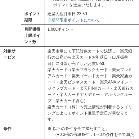
ポイントを進呈いたします。
ポイント
進呈の翌月末日 23:59
期限
※期間限定ポイントについて
月間獲得
1,000ポイント
上限ポイ
ント数
対象サ
楽天市場にて下記対象カードで決済し、楽天銀
ービス
行の口座から楽天カードお引落日（口座振替
日）に引落が完了したお買い物。
楽天カード（楽天ブラックカード・楽天プレミ
アムカード・楽天ゴールドカード・楽天家族カ
ード・楽天ビジネスカード・楽天ANAマイレー
ジクラブカード・楽天PINKカード・楽天銀行カ
ード・楽天カードアカデミー・アルペングルー
プ 楽天カード含む）
楽天カード（株）へ売上情報が到着するタイミ
ングによってポイント進呈予定日が異なりま
す。
条件
※
以下の条件を全て満たすこと。
（+0.3倍の倍率条件：1～3の条件を全て満た