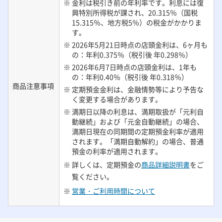
※ 金利は税引き前の年利率です。利息には復
興特別所得税が課され、20.315％（国税
15.315％、地方税5％）の税金がかかりま
す。
※ 2026年5月21日時点の店頭金利は、6ヶ月も
の：年利0.375％（税引後 年0.298％）
※ 2026年6月7日時点の店頭金利は、1年も
の：年利0.40％（税引後 年0.318％）
商品注意事項
※ 定期預金金利は、金融情勢等により予告な
く変更する場合があります。
※ 満期日以降の利息は、満期取扱が「元利自
動継続」および「元金自動継続」の場合、
満期日現在の同期間の定期預金利率が適用
されます。「満期自動解約」の場合、普通
預金の利率が適用されます。
※ 詳しくは、定期預金の
商品詳細説明書
をご
覧ください。
※
営業・ご利用時間について