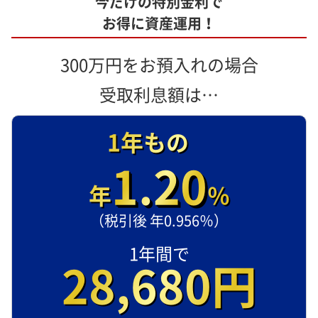
今だけの特別金利で
お得に資産運用！
300万円をお預入れの場合
受取利息額は…
1年もの
1.20
年
％
（税引後 年0.956％）
1年間で
28,680円