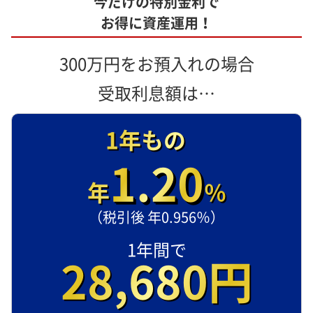
今だけの特別金利で
お得に資産運用！
300万円をお預入れの場合
受取利息額は…
1年もの
1.20
年
％
（税引後 年0.956％）
1年間で
28,680円