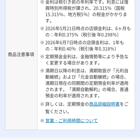
※ 金利は税引き前の年利率です。利息には復
興特別所得税が課され、20.315％（国税
15.315％、地方税5％）の税金がかかりま
す。
※ 2026年5月21日時点の店頭金利は、6ヶ月も
の：年利0.375％（税引後 年0.298％）
※ 2026年6月7日時点の店頭金利は、1年も
の：年利0.40％（税引後 年0.318％）
商品注意事項
※ 定期預金金利は、金融情勢等により予告な
く変更する場合があります。
※ 満期日以降の利息は、満期取扱が「元利自
動継続」および「元金自動継続」の場合、
満期日現在の同期間の定期預金利率が適用
されます。「満期自動解約」の場合、普通
預金の利率が適用されます。
※ 詳しくは、定期預金の
商品詳細説明書
をご
覧ください。
※
営業・ご利用時間について