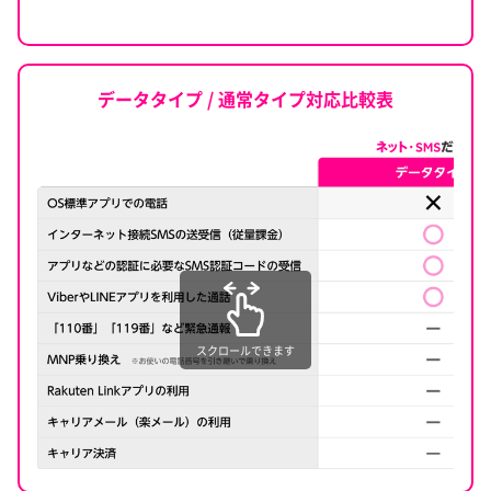
賞与・公的年金のお受取」で決定するため、
給与・賞与・公的年金
のお受取が該当月の26日以降の場合は翌々月進呈いたします。
口座振替（楽天カード以外の引落）※で最大＋年0.02％
※2 給与・賞与の受取口座変更手続きを行う際は、お勤め先の給与・賞
（税引後 年0.015％）円普通預金金利がアップします。
与が「給与振込」の電文で振り込まれていることを勤務先のご担当
データタイプ / 通常タイプ対応比較表
者さまに必ずご確認ください。「給与振込」以外の電文で受け取っ
※ 1件以上
た場合、楽天銀行で給与・賞与と判断されず、特典を受けることが
楽天銀行ボーナス金利の詳細はこちら
できませんのであらかじめご了承ください。
※
2026年08月01日
時点
※ 第一生命支店・OKB支店・NCB支店・JRE BANK口座の各支店は
住宅ローン（金利選択型）の
ボーナス金利適用対象外となります。
借り換えが特別金利に！
給与受取のかた限定金利！
その他条件等は「詳しくはこちら」から
残高不足を事前にメールでお知らせ
ご確認ください。
スクロールできます
年
1.267
％
変動金利