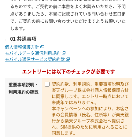
るものです。ご契約の前に本書をよくお読みいただき、不明
点がありましたら、本書に記載されている問い合わせ窓口ま
で、ご契約の前にお問い合わせいただけますようお願いいた
します。
01 共通事項
個人情報保護方針
01-A 契約について
モバイルデータ通信利用規約
・ 本サービスに関する契約関係は、「モバイル通信サービス
モバイル通信サービス契約約款
契約約款」及び「楽天グループ モバイルデータ通信利用
規約」に記載の条件に基づき、当社と契約者との間に生じ
エントリーには以下のチェックが必要です
ます。
モバイル通信サービス契約約款：
https://www.rakuten-b
契約約款、利用規約、重要事項説明及び
重要事項説明・
ank.co.jp/campaign/bank-mno/2603-C12/rakuten_mo
楽天グループ株式会社個人情報保護方針
利用規約の確認
bile_service_contract.pdf
に同意します。エントリー時点において
楽天グループ モバイルデータ通信利用規約：
https://ww
未成年ではありません。
w.rakuten-bank.co.jp/campaign/bank-mno/2603-C12/r
本キャンペーンへの参加により、お客さ
akuten_mobile_kiyaku.pdf
まの会員情報（氏名、住所等）が楽天銀
01-B 通信速度とその他の制限
行から楽天グループ株式会社へ提供さ
れ、SIM提供のために利用されることに
・ データ通信速度は、速度保証のないベストエフォート方式
同意します。
による提供となります。最大通信速度にかかわらず、実際