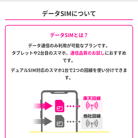
※1
給与・賞与・公的年金を受け取った翌月に進呈
。
データSIMについて
他行振込手数料無料回数を使い切らない月があっても、
2
回まで翌月に繰り越して最大5回まで保有できます。
詳しくはこちら
データSIMとは？
データ通信のみ利用が可能なプランです。
楽天ポイントがもらえる！
タブレットや2台目のスマホ、
通信品質のお試し
におすすめ
楽天カードの口座振替（自動引落）では、ポイントが通常
です。
の3倍（最大9ポイント）獲得できます。
デュアルSIM対応のスマホ1台で2つの回線を使い分けできま
ハッピープログラムの詳細はこちら
す。
給与・賞与・公的年金の受取1件につき、ハッピープログ
円普通預金金利がアップ！
ラムのステージに応じて1〜3ポイントがもらえます。
詳しくはこちら
年金のお受取についてはこちら
※1 他行振込手数料無料回数の進呈は「前月26日〜毎月25日の給与・