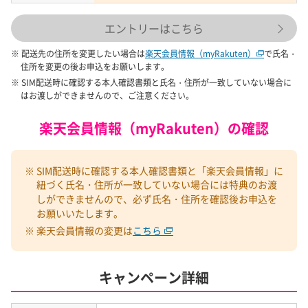
の通信速度は、場所、通信環境、ネットワークの混雑状
況、ご利用の端末設備に応じて変化します。また、データ
エントリーはこちら
通信に用いられる周波数を他のご利用者と共有することに
なりますので、ご利用の環境や状況により通信速度が低下
※ 配送先の住所を変更したい場合は
楽天会員情報（myRakuten）
で氏名・
することがあります。
住所を変更の後お申込をお願いします。
・ ご契約プランの高速データ容量を超えた場合、データ通信
※ SIM配送時に確認する本人確認書類と氏名・住所が一致していない場合に
によるトラフィックがネットワーク帯域の上限を超える場
はお渡しができませんので、ご注意ください。
合、又はご利用の製品やアプリの設定等により、通信速度
やデータ通信が制限される場合があります。
楽天会員情報（myRakuten）の確認
・ ご利用者に公平にサービスを提供するために有益と認める
通信速度の制御、通信の最適化（ブラウザやアプリで再生
される動画、大容量ファイルのダウンロード、他の機器へ
※ SIM配送時に確認する本人確認書類と「楽天会員情報」に
の接続等、大容量の通信を発生させ、他のご利用者への公
紐づく氏名・住所が一致していない場合には特典のお渡
平なサービス提供に支障をきたすおそれのある場合、それ
しができませんので、必ず氏名・住所を確認後お申込を
らのファイルサイズの圧縮等）を行うことがあります。
お願いいたします。
・ 当社ネットワークに継続的な混雑状態が発生した際には、
※ 楽天会員情報の変更は
こちら
データ通信を制限する場合があります。
・ ご利用の端末設備が古いファームウェア又はOS（基本ソ
フト）を使用している場合、ウイルス感染のリスクが高く
キャンペーン詳細
なります。常に最新のファームウェア又はOSに更新する
ことをおすすめいたします。