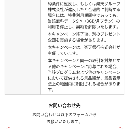
約条件に違反し、もしくは楽天グループ
ご契約プランに従い、ご利用いただけ
株式会社が違反したと合理的に判断する
ます。
場合には、特典利用期間中であっても、
・ 詳細は「02-C SMS/海外ローミング
当該無料データSIM（3GB/月プラン）の
（データ通信）」をご確認くださ
利用を停止し、契約を解除いたします。
SMS
い。
・ 本キャンペーン終了後、別のプレゼント
・ SMSの通信は、インターネット接続
企画を実施する場合があります。
サービスのデータ通信容量にカウン
・ 本キャンペーンは、楽天銀行株式会社が
トされません。
主催しています。
・ 本キャンペーンと同一の取引を対象とす
02-C SMS/海外ローミング（データ通信）
る他のキャンペーンに応募された場合、
■ SMS
当該プログラムおよび他のキャンペーン
・ SMSをご利用になる場合には、当社が提供する
において提供される景品類が、景品表示
Rakuten Link Officeをご利用ください。ご契約内容に
法上の範囲内に制限される場合がありま
よっては、Rakuten Link Officeがご利用いただけない
す。
場合がございます。
・ 送信メッセージ毎の間隔が異常に短いときは、当社の
お問い合わせ先
モバイル通信サービス契約約款に定める利用停止事由
に該当し、本サービスを停止することがあります。
お問い合わせは以下のフォームから
■ 海外ローミング（データ通信）
お願いいたします。