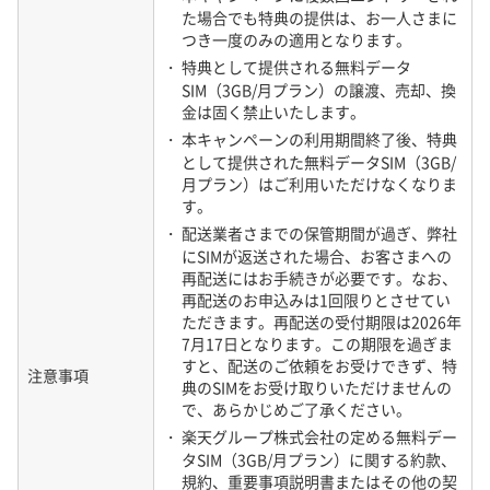
・ パートナー回線エリア（海外）の高
データ通信容
た場合でも特典の提供は、お一人さまに
速データ容量を超えた場合、パート
量の制限超過
つき一度のみの適用となります。
ナー回線エリア（海外）の通信速度
時
・ 特典として提供される無料データ
が最大128kbpsに制限されます。
SIM（3GB/月プラン）の譲渡、売却、換
・ 海外ローミングのデータ通信容量
金は固く禁止いたします。
は、ご契約により異なる場合があり
・ 本キャンペーンの利用期間終了後、特典
ます。
として提供された無料データSIM（3GB/
・ 詳細については、「ご契約内容のご
月プラン）はご利用いただけなくなりま
案内」をご確認ください。
す。
・ 配送業者さまでの保管期間が過ぎ、弊社
データ容量追
ご契約プランの変更はできません。
にSIMが返送された場合、お客さまへの
加・変更
再配送にはお手続きが必要です。なお、
再配送のお申込みは1回限りとさせてい
ご契約プランに従い、データ通信容量
ただきます。再配送の受付期限は2026年
までご利用いただけます。
海外ローミン
7月17日となります。この期限を過ぎま
・ パートナー回線エリア（海外）の高
グ（データ通
すと、配送のご依頼をお受けできず、特
速データ容量を超えた場合、パート
注意事項
信）
典のSIMをお受け取りいただけませんの
ナー回線エリア（海外）の通信速度
で、あらかじめご了承ください。
が最大128kbpsに制限されます。
・ 楽天グループ株式会社の定める無料デー
タSIM（3GB/月プラン）に関する約款、
②ショートメッセージサービス
規約、重要事項説明書またはその他の契