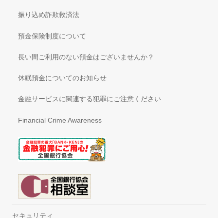
も解約となります。
振り込め詐欺救済法
・ご利用期間中に本サービスの契約を解約する場合には、
「05 お問い合わせ」の窓口へご連絡ください。
預金保険制度について
・ご連絡の際には、当社が後日お送りする「ご契約内容のご
案内」をお手元にご用意ください。
長い間ご利用のない預金はございませんか？
・本サービスの契約の解約に関する条件はありません。ただ
し、本サービスのご利用を目的として当社から携帯電話端
休眠預金についてのお知らせ
末設備を購入し、当該端末設備のお支払いが未完了の場合
には、本サービスの契約を解約したときであっても、当該
金融サービスに関連する犯罪にご注意ください
お支払いの義務を免れるものではないことをご注意くださ
い。
Financial Crime Awareness
・本サービスは番号ポータビリティ（MNP）できません。
・本サービスのご利用期間終了後、お手元にあるモバイルデ
ータ通信用SIMカードは、契約者自身で破棄又は消去くだ
さい。
・本サービスのご利用中に生じたモバイルデータ通信用SIM
カードの滅失、毀損（通常の使用による損耗、減耗は除
く）等については、原則として取替えに要する費用又は修
理代金に相当する費用全額を契約者が負担するものとしま
す。
セキュリティ