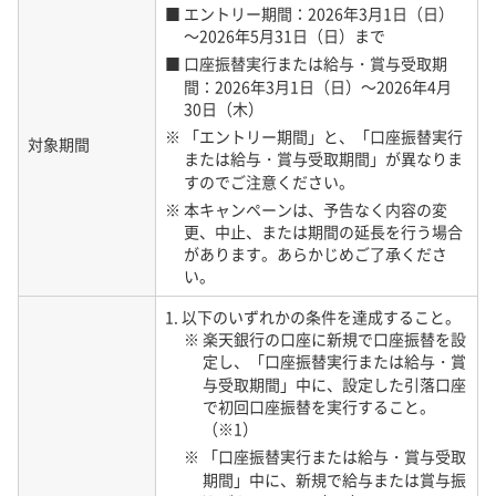
・ 携帯基地局の故障や停電により、本サービスが利用できな
■ エントリー期間：2026年3月1日（日）
い場合があります。携帯基地局の停電や故障の場合は、端
～2026年5月31日（日）まで
末設備を移動することによって他の携帯基地局へ接続でき
■ 口座振替実行または給与・賞与受取期
る場合がありますので、お試しいただけますようお願いい
間：2026年3月1日（日）～2026年4月
たします。
30日（木）
01-C サービスエリア
※ 「エントリー期間」と、「口座振替実行
対象期間
・ 当社の提供するサービスエリアには、当社子会社である楽
または給与・賞与受取期間」が異なりま
天モバイル株式会社（以下、「楽天モバイル」といいま
すのでご注意ください。
す。）の基地局の電波を利用する楽天回線エリアとパート
※ 本キャンペーンは、予告なく内容の変
ナーの基地局の電波を利用するパートナー回線エリアの2
更、中止、または期間の延長を行う場合
つが存在します。
があります。あらかじめご了承くださ
・ サービスエリアは、楽天モバイルのWebに掲載しているサ
い。
ービスエリアマップの通りです。
1. 以下のいずれかの条件を達成すること。
https://network.mobile.rakuten.co.jp/area/#area
※ 楽天銀行の口座に新規で口座振替を設
・ サービスエリア内であっても、山間部又はビル間等の電波
定し、「口座振替実行または給与・賞
状況の悪いエリアでは、データ通信ができない場合があり
与受取期間」中に、設定した引落口座
ます。
で初回口座振替を実行すること。
・ ご利用いただく端末設備や利用環境（建物の中・地下・ト
（※1）
ンネル等電波の届かないところ）によりご利用可能なサー
※ 「口座振替実行または給与・賞与受取
ビスエリアが制限される場合があります。
期間」中に、新規で給与または賞与振
・ 楽天回線エリアであっても、地下、屋内、大きな商業ビル