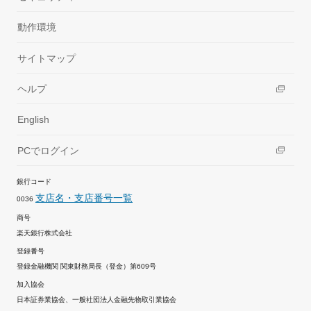
04 サービス提供期間
動作環境
04-A サービス提供期間
本サービス提供期間は、当社が別途お送りする「ご契約内容
サイトマップ
のご案内」の通りとなります。サービス提供期間の終了日の
延長は行いません。
ヘルプ
05 問い合わせ
English
ご不明な点がある契約者は、お問い合わせフォームより、お
PCでログイン
気軽にお問い合わせください。
お問い合わせフォーム：
https://mds3299.maildealer.jp/f.p
銀行コード
hp?c=56&s=9350
支店名・支店番号一覧
0036
お問い合わせ受付期間：2026年3月16日～2027年6月30日
商号
楽天銀行株式会社
登録番号
登録金融機関 関東財務局長（登金）第609号
加入協会
日本証券業協会、一般社団法人金融先物取引業協会