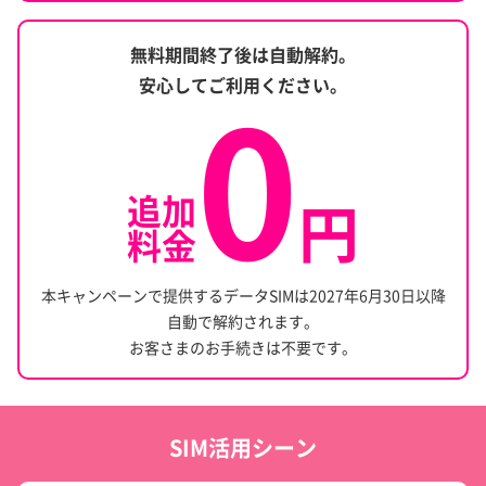
基準金利：年
2.193
％より年率0.926％引下げ
「残高が不足していて引落されない…」なんて事を防止し
（
2026年8月1日
時点）
無料期間終了後は自動解約。
ます。
0
詳しくはこちら
安心してご利用ください。
※ 一部収納機関においては本サービスに対応しておりません
楽天銀行で給与・賞与を受け取るだけで、
円普通預金金利がアップ！
引落のタイミングが1日4回
追加
円
料金
本キャンペーンで提供するデータSIMは2027年6月30日以降
自動で解約されます。
お客さまのお手続きは不要です。
最大+年0.03％
給与・賞与の受取で
（税引後 年0.023％）
引落日当日に残高不足に気づいた場合も、15時以降にも
他サービスも利用で最大年0.64％（税引後 年0.509％）
引落のタイミングがあるので安心です。
※
2026年08月01日
時点
SIM活用シーン
詳しくはこちら