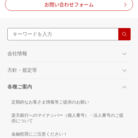
海外の対象国と地域
お問い合わせフォーム
に関してはパー
海外の対象国と地域
トナー回線エリ
※1
ア（国際）のデ
データ通信料金
ータ容量を消費
します。
その他の国と地域
ご利用できません。
会社情報
※1 海外の対象国と地域に関して、詳しくは Web をご確
認ください。
海外ローミング（データ通信）：
方針・規定等
https://business.mobile.rakuten.co.jp/service/inter
national-roaming/
各種ご案内
03 解約について
03-A 解約方法
定期的なお客さま情報等ご提供のお願い
・別途定めるご利用期間が終了したとき、本サービスは、自
動的に解約となります。
楽天銀行へのマイナンバー（個人番号）・法人番号のご提
供について
・ご利用期間内であっても、当社が本サービスの契約条件と
して別途定めるサービスの契約の継続を条件としている場
金融犯罪にご注意ください！
合、当該別途定めるサービスを解約したとき、本サービス