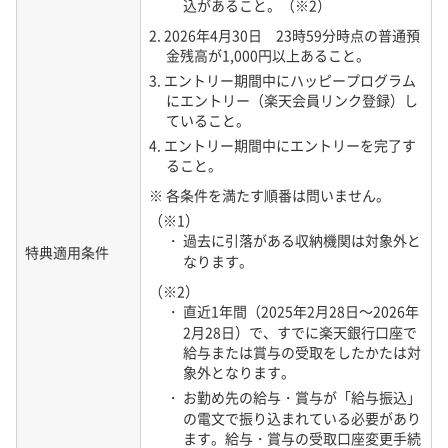
込があること。（※2）
の屋内等の場所、製品の設定、電波の状況等によってパー
2. 2026年4月30日 23時59分時点の普通預
トナー提供のネットワークを利用するローミング通信とな
金残高が1,000円以上あること。
る場合があります。また、ローミング通信になると、パー
トナー回線エリアの高速データ容量としてカウントされま
3. エントリー期間中にハッピープログラム
すのでご注意ください。
にエントリー（楽天会員リンク登録）し
ていること。
・ パートナー回線エリア（国内）及びパートナー回線エリア
（海外）に関する提供条件は予告なく変更になる場合があ
4. エントリー期間中にエントリーを完了す
ります。
ること。
01-D 5Gサービスについて
※ 各条件を満たす順番は問いません。
・ ご利用の5G対応製品画面上のアンテナマークに「5G」と
（※1）
表示されている場合でも、「4G」に切り替わり、4Gサー
・ 過去に引落がある収納機関は対象外と
特典適用条件
ビスでのご利用となる場合があります。
なります。
・ 5Gサービスは一部のエリアより提供を開始し、順次サー
（※2）
ビス提供範囲を拡大いたします。
・ 直近1年間（2025年2月28日～2026年
・ サービスエリアマップで5Gサービスエリアと表示されて
2月28日）で、すでに楽天銀行口座で
いる場合であっても、4Gサービスでのご利用となる場合
給与または賞与の受取をしたかたは対
があります。
象外となります。
・ 5Gサービスエリアは、楽天モバイルのWebに掲載してい
・ お勤め先の給与・賞与が「給与振込」
るサービスエリアマップの通りです。
の電文で振り込まれている必要があり
ます。給与・賞与の受取口座変更手続
・ 5Gサービスのご利用には、5G対応製品が必要です。詳し