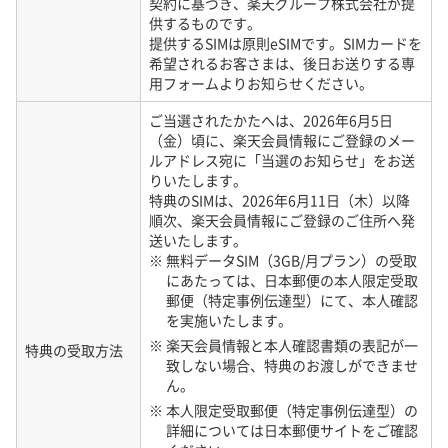
契約に基づき、楽天グループ株式会社が提
のある行為
供するものです。
・ 通常想定される利用状態を超えて、大量の通信を発生させ
提供するSIMは原則eSIMです。SIMカードを
希望されるお客さまは、後日お送りする専
る行為
用フォームよりお知らせください。
・ 事前に当社に承諾を得ることなく、第三者にSIMカード等
を貸与する行為
ご当選されたかたへは、2026年6月5日
・ 本サービスを通じて、法令等に定める事前の同意等を得
（金）頃に、楽天会員情報にご登録のメー
ず、他人に広告、宣伝若しくは勧誘する行為
ルアドレス宛に「当選のお知らせ」をお送
りいたします。
・ 他人になりすまして各種サービスを利用する行為
特典のSIMは、2026年6月11日（木）以降
・ ウイルス等の有害なコンピュータプログラム等を送信・掲
順次、楽天会員情報にご登録のご住所へ発
載等拡散する行為
送いたします。
・ 当社の同意を得ず第三者に本サービスを売却・譲渡する行
※ 無料データSIM（3GB/月プラン）の受取
為
にあたっては、日本郵便の本人限定受取
・ 上記のほか、上記のいずれかに準ずる行為、及び法令、当
郵便（特定事例伝達型）にて、本人確認
社規約、公序良俗に違反する行為
を実施いたします。
※ 楽天会員情報と本人確認書類の表記が一
特典の受取方法
なお、ご利用端末設備が盗難・詐取された場合、有害なコン
致しない場合、特典のお渡しができませ
ピュータプログラム等に感染した場合、SMSやメールによる
ん。
フィッシング詐欺にかかった場合、その他契約者以外が本サ
※ 本人限定受取郵便（特定事例伝達型）の
ービスを利用したことにより通信料その他の料金が発生した
詳細については日本郵便サイトをご確認