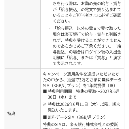
きを行う際は、お勤め先の給与・賞与
くは楽天モバイルのWebをご確認ください。
が「給与振込」の電文で振り込まれて
通信・エリア
https://network.mobile.rakuten.co.jp/ar
いることをご担当者さまに必ずご確認
ea/
ください。
製品
https://network.mobile.rakuten.co.jp/product/
・ 「給与振込」以外の電文で受け取った
場合は楽天銀行で給与・賞与と判断さ
・ パートナー回線エリア（国内）においては、5Gサービス
れず、特典を受けることができません
の提供はございません。
のであらかじめご了承ください。「給
01-E 未成年の利用
与振込」の場合はログイン後の入出金
18歳以上の方のみご契約いただくことができます。
明細に「給与」または「賞与」と漢字
で表示されます。
01-F 禁止行為について
当社は、以下の行為を禁止しています。契約者の意図にかか
キャンペーン適用条件を達成いただいたか
わらず、本サービスの利用時に以下の禁止行為に該当した場
たの中から、抽選で3万名さまに無料データ
SIM（3GB/月プラン）を1年間提供（※）
合には、予告なく、本サービスの利用を停止する場合がござ
■ 特典利用期間：特典の受取～2027年6月
います。
30日（水）まで
・ 当社又は第三者の不利益につながる行為、損害を与える行
※ 特典は2026年6月11日（木）以降、順次
為、又はそのおそれのある行為
発送いたします。
特典
・ 当社のサービス運営を妨害する行為、又は妨害するおそれ
■ 無料データSIM（3GB/月プラン）
のある行為
特典のSIMは、楽天銀行株式会社との委託
・ 当社の設備、機器等を毀損する、又は損害を与えるおそれ