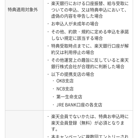
内」をご確認ください。
・ 楽天銀行における口座振替、給与受取に
特典適用対象外
ついての申込、又は特典申込において、
02-B 料金詳細
虚偽の内容を申告した場合
無料
・ お申込人が未成年の場合
※ 基本料金に含まれるものは、①イン
・ その他、約款・規約に定める申込を承諾
ターネット接続サービス②ショート
基本料金
しない規定に該当する場合
メッセージサービスです。ご契約内
（※）
・ 特典受取時点までに、楽天銀行口座が解
容に、①、②のいずれが含まれるか
約又は利用停止の場合
につきましては、「ご契約内容のご
案内」をご確認ください。
・ その他運営上の趣旨に反していると楽天
銀行株式会社が合理的に判断した場合
本サービスのご契約手続き、解約手続
その他
・ 以下の提携支店の場合
き等に係る費用は請求いたしません。
・ OKB支店
・ NCB支店
①インターネット接続サービス
・ 第一生命支店
ご契約されているデータ通信容量を超
・ JRE BANK口座の各支店
えた場合には、以下の通りになりま
す。
・ 楽天会員でないかたは、特典お申込時に
・ 国内の高速データ容量を超えた場
楽天会員登録（無料）が必須となりま
合、国内の通信速度が最大200kbps
す。
に制限されます。
・ 本キャンペーンに複数回エントリーされ