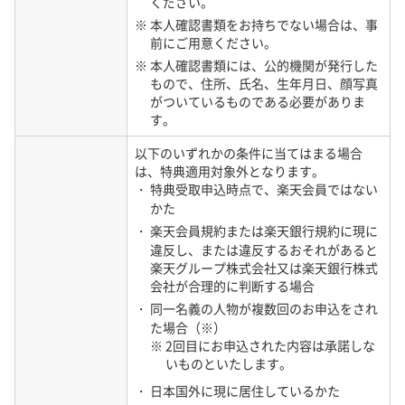
場合であっても、その支払い義務は契約者本人に生じます。
ください。
当社からその支払いを減免されることはありませんので十分
※ 本人確認書類をお持ちでない場合は、事
前にご用意ください。
に注意したうえで本サービスを利用してください。
※ 本人確認書類には、公的機関が発行した
02 ご契約プラン
もので、住所、氏名、生年月日、顔写真
がついているものである必要がありま
02-A 料金について
す。
・ 無料となる範囲は、当社が別途定める通りとします。
以下のいずれかの条件に当てはまる場合
・ 高速データ容量は、国内は、楽天回線エリア、パートナー
は、特典適用対象外となります。
回線エリア（国内）の合算値となります。海外は、各エリ
・ 特典受取申込時点で、楽天会員ではない
アでご利用になられたパートナー回線エリア（海外）の合
かた
算値となります。また、高速データ容量は、速度制限の有
無にかかわらず、すべてのご利用分が含まれます。
・ 楽天会員規約または楽天銀行規約に現に
違反し、または違反するおそれがあると
・ パートナー回線エリア（海外）とは、海外ローミング（デ
楽天グループ株式会社又は楽天銀行株式
ータ通信）でご利用可能な海外の対象国と地域です。
会社が合理的に判断する場合
・ 料金は以下をご確認ください。
・ 同一名義の人物が複数回のお申込をされ
・ 本サービスは、インターネット接続サービス及びショート
た場合（※）
メッセージサービスを含みます。ご契約のサービスによっ
※ 2回目にお申込された内容は承諾しな
ては、ショートメッセージサービス又は海外ローミング
いものといたします。
（データ通信）、若しくは両方のご利用が頂けない場合が
ありますので、当社が別途お送りする「ご契約内容のご案
・ 日本国外に現に居住しているかた