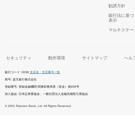
勧誘方針
銀行法に基づ
表示
マルチステー
セキュリティ
動作環境
サイトマップ
ヘル
銀行コード
0036
支店名・支店番号一覧
商号
楽天銀行株式会社
登録番号
登録金融機関 関東財務局長（登金）第609号
加入協会
日本証券業協会、一般社団法人金融先物取引業協会
© 2001 Rakuten Bank, Ltd. All Rights Reserved.