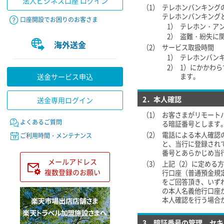
法人ビジネス口座 ログイン
（1）
テレホンバンキング
テレホンバンキング
口座開設でお困りのお客さま
1）
テレホン・ア
2）
盗難・紛失に
海外送金
（2）
サービス取扱時間
1）
テレホンバン
2）
1）にかかわ
送金サービス申込
ます。
2．本人確認
送金専用ログイン
（1）
お客さまがリモート
よくあるご質問
る暗証番号とします
（2）
電話による本人確認
ご利用時間・メンテナンス
と、当行に登録され
番号とあらかじめ当
メールアドレス
（3）
上記（2）に定める
複数登録のお願い
行口座（普通預金規
をご回答頂き、いず
の本人名義他行口座
本人確認を行う場合
3．暗証番号の管理、セ