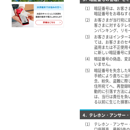
（1）
暗証番号は、お客さ
暗証番号をお尋ねす
（2）
お客さまが当行宛に
客さまに対するテレ
ンバンキング、リモ
（3）
お客さまはインター
ては、お客さまのセ
盗用または不正使用
に新しい暗証番号に
（4）
暗証番号の偽造、変
いません。
（5）
暗証番号を失念した
手続により直ちに当
念、紛失、盗難に際
住所宛てへ、再登録
動的に引落す方法に
は、当行は責任を負
る以前に生じた損害
4．テレホン・アンサー
（1）
テレホン・アンサー
口座残高、最新5件