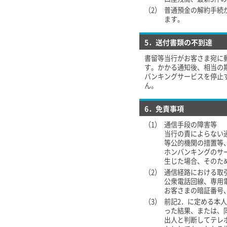
（2）
普通預金の解約手続
ます。
5．送付書類の不到達
書留等当行がお客さま宛に
す。かかる通知後、相当の
バンキングサービスを停止
ん。
6．免責事項
（1）
通信手段の障害等
当行の責によらない
等公的機関の措置等
ホンバンキングのサ
生じた場合、そのた
（2）
通信経路における取
公衆電話回線、専用
お客さまの暗証番号
（3）
前記2．に定める本
った結果、または、
出人と判断してテレ