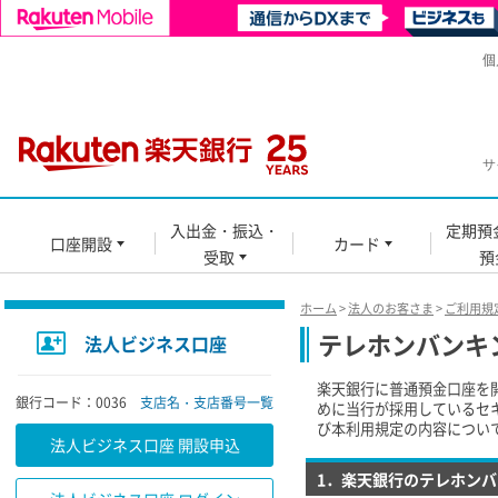
個
サ
入出金・振込・
定期預
口座開設
カード
受取
預
ホーム
>
法人のお客さま
>
ご利用規
テレホンバンキ
法人ビジネス口座
楽天銀行に普通預金口座を
銀行コード：0036
支店名・支店番号一覧
めに当行が採用しているセ
び本利用規定の内容につい
法人ビジネス口座 開設申込
1．楽天銀行のテレホン