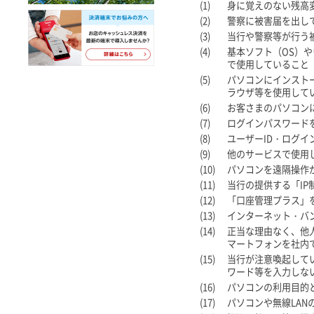
(1)
身に覚えのない残高
(2)
警察に被害届を出し
(3)
当行や警察等が行う
(4)
基本ソフト（OS）
で使用していること
(5)
パソコンにインスト
ラウザ等を使用して
(6)
お客さまのパソコン
(7)
ログインパスワード
(8)
ユーザーID・ログ
(9)
他のサービスで使用
(10)
パソコンを遠隔操作
(11)
当行の提供する「I
(12)
「口座管理プラス」
(13)
インターネット・バ
(14)
正当な理由なく、他
マートフォンを社内
(15)
当行が注意喚起して
ワード等を入力しな
(16)
パソコンの利用目的
(17)
パソコンや無線LA