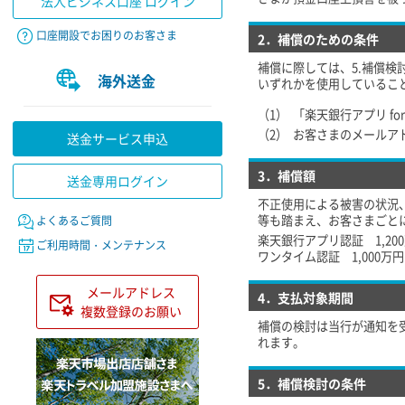
法人ビジネス口座 ログイン
口座開設でお困りのお客さま
2．補償のための条件
補償に際しては、5.補償
海外送金
いずれかを使用しているこ
（1）
「楽天銀行アプリ f
（2）
お客さまのメールア
送金サービス申込
3．補償額
送金専用ログイン
不正使用による被害の状況
等も踏まえ、お客さまごと
よくあるご質問
楽天銀行アプリ認証 1,20
ご利用時間・メンテナンス
ワンタイム認証 1,000万円
メールアドレス
4．支払対象期間
複数登録のお願い
補償の検討は当行が通知を
れます。
5．補償検討の条件