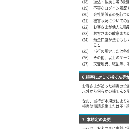
(18)
振込・払戻し等の限
(19)
不審なログイン履歴
(20)
会社関係者の犯行で
(21)
被害状況についての
(22)
お客さまが他人に強
(23)
お客さまの故意また
(24)
預金口座が法令もし
こと
(25)
当行の規定または各
(26)
その他、以上のケー
(27)
天変地異、戦乱等、
6.損害に対して補てん等
お客さまが被った損害の全
以外から何らかの補てんを
なお、当行が本規定により
損害賠償請求権または不当
7. 本規定の変更
当行は、お客さまに事前に