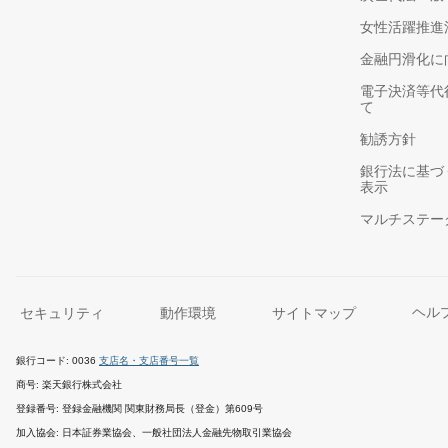
女性活躍推進
金融円滑化に
電子決済等代
て
勧誘方針
銀行法に基づ
表示
マルチステー
セキュリティ
動作環境
サイトマップ
ヘル
銀行コード
0036
支店名・支店番号一覧
商号
楽天銀行株式会社
登録番号
登録金融機関 関東財務局長（登金）第609号
加入協会
日本証券業協会、一般社団法人金融先物取引業協会