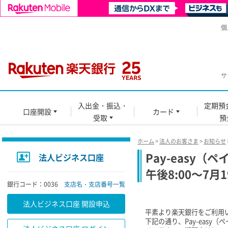
個
サ
入出金・振込・
定期預
口座開設
カード
受取
預
ホーム
>
法人のお客さま
>
お知らせ
Pay-easy
法人ビジネス口座
午後8:00～7月
銀行コード：0036
支店名・支店番号一覧
法人ビジネス口座 開設申込
平素より楽天銀行をご利用
下記の通り、Pay-eas