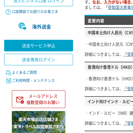
法人ビジネス口座 ログイン
す。
なお、入力がない場合
ましては、「
受取国注意事
口座開設でお困りのお客さま
変更内容
海外送金
中国本土向け人民元（CN
・中国本土向け人民元（CN
送金サービス申込
詳細につきましては、
「受
送金専用ログイン
香港向け香港ドル（HKD
よくあるご質問
・香港向け香港ドル（HK
ご利用時間・メンテナンス
詳細につきましては、
「受
メールアドレス
インド向けインド・ルピー
複数登録のお願い
・インド・ルピー（INR）
詳細につきましては、
「受