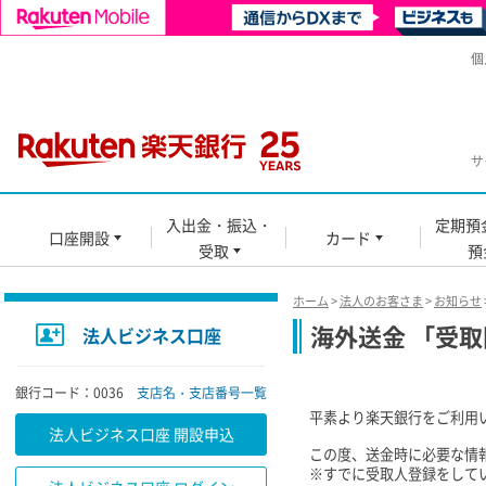
個
サ
入出金・振込・
定期預
口座開設
カード
受取
預
ホーム
>
法人のお客さま
>
お知らせ
海外送金 「受
法人ビジネス口座
銀行コード：0036
支店名・支店番号一覧
平素より楽天銀行をご利用
法人ビジネス口座 開設申込
この度、送金時に必要な情
※すでに受取人登録をして