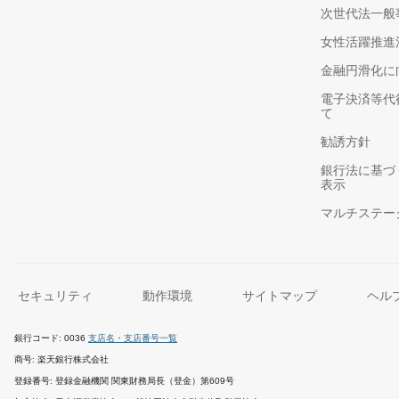
次世代法一般
女性活躍推進
金融円滑化に
電子決済等代
て
勧誘方針
銀行法に基づ
表示
マルチステー
セキュリティ
動作環境
サイトマップ
ヘル
銀行コード
0036
支店名・支店番号一覧
商号
楽天銀行株式会社
登録番号
登録金融機関 関東財務局長（登金）第609号