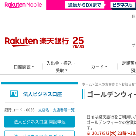
個
サ
入出金・振込・
定期預
口座開設
カード
受取
預
ホーム
>
法人のお客さま
>
お知らせ
ゴールデンウィ
法人ビジネス口座
銀行コード：0036
支店名・支店番号一覧
日頃は楽天銀行をご利用い
法人ビジネス口座 開設申込
ゴールデンウィークの営業
す。
※
2017/5/3(水) 2