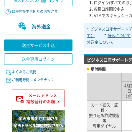
法人ビジネス口座 ログイン
ログイン(すべての取引
各種口座開設申込
口座開設でお困りのお客さま
ATMでのキャッシュ
海外送金
ビジネス口座サポート
て）
振込について
外送金について
送金サービス申込
送金専用ログイン
ビジネス口座サポート
受付時間
よくあるご質問
ご利用時間・メンテナンス
4月2
日
メールアドレス
（金
複数登録のお願い
カード紛失・盗
難・
振り込め詐欺被害
等
専用ダイヤル