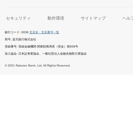
セキュリティ
動作環境
サイトマップ
ヘル
銀行コード
0036
支店名・支店番号一覧
商号
楽天銀行株式会社
登録番号
登録金融機関 関東財務局長（登金）第609号
加入協会
日本証券業協会、一般社団法人金融先物取引業協会
© 2001 Rakuten Bank, Ltd. All Rights Reserved.