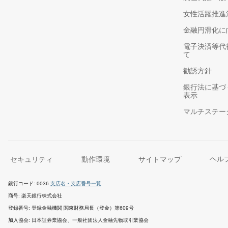
女性活躍推進
金融円滑化に
電子決済等代
て
勧誘方針
銀行法に基づ
表示
マルチステー
セキュリティ
動作環境
サイトマップ
ヘル
銀行コード
0036
支店名・支店番号一覧
商号
楽天銀行株式会社
登録番号
登録金融機関 関東財務局長（登金）第609号
加入協会
日本証券業協会、一般社団法人金融先物取引業協会