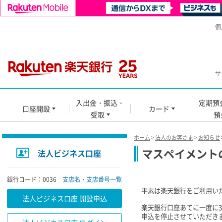
個
サ
入出金・振込・
定期預
口座開設
カード
受取
預
ホーム
>
法人のお客さま
>
お知らせ
マスペイメント
法人ビジネス口座
銀行コード：0036
支店名・支店番号一覧
平素は楽天銀行をご利用い
法人ビジネス口座 開設申込
楽天銀行口座あてに一度に3
申込を停止させていただき