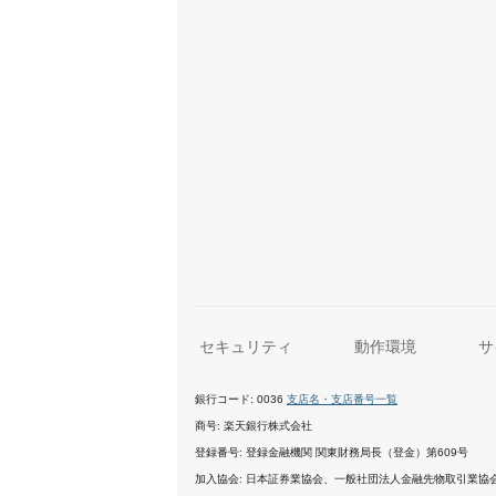
セキュリティ
動作環境
サ
銀行コード
0036
支店名・支店番号一覧
商号
楽天銀行株式会社
登録番号
登録金融機関 関東財務局長（登金）第609号
加入協会
日本証券業協会、一般社団法人金融先物取引業協