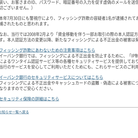
装い、お客さまのID、パスワード、暗証番号の入力を促す虚偽のメールを送
切ございません。）
本年7月30日にも警視庁により、フィッシング詐欺の容疑者1名が逮捕され
捕されたものと思われます。
なお、当行では2008年2月より「資金移動を伴う一部お取引の際の本人認証
す。本人認証方法の変更以降、新たなフィッシングによる不正出金の被害は
フィッシング詐欺にあわないための注意事項はこちら
イーバンク銀行では、フィッシングによる不正出金を防止するために、「IP
によるワンタイム認証サービス等の各種セキュリティサービスを提供してお
当行のサービスを安心してご利用いただくためにも、これらサービスのご利
イーバンク銀行のセキュリティサービスについてはこちら
フィッシングによる不正出金やキャッシュカードの盗難・偽造による被害に
なりますのでご安心ください。
セキュリティ保険の詳細はこちら
お知らせ一覧へ戻る