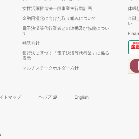
女性活躍推進法一般事業主行動計画
休眠
金融円滑化に向けた取り組みについて
金融
い
電子決済等代行業者との連携及び協働につい
て
Finan
勧誘方針
銀行法に基づく「電子決済等代行業」に係る
表示
マルチステークホルダー方針
イトマップ
ヘルプ
English
会