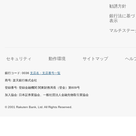
勧誘方針
銀行法に基づ
表示
マルチステー
セキュリティ
動作環境
サイトマップ
ヘル
銀行コード
0036
支店名・支店番号一覧
商号
楽天銀行株式会社
登録番号
登録金融機関 関東財務局長（登金）第609号
加入協会
日本証券業協会、一般社団法人金融先物取引業協会
© 2001 Rakuten Bank, Ltd. All Rights Reserved.