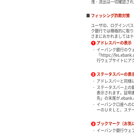
洩・流出は一切確認され
■
フィッシング詐欺対策
ユーザID、ログインパ
ク銀行では積極的に取り
さまにおかれましては十
アドレスバーの表示
・
イーバンク銀行のウ
「https://fes.ebank.c
行ウェブサイトにア
ステータスバーの表
・
アドレスバーと同様
・
ステータスバー上の
表示されます。証明書の情報
先」の末尾が.ebank
・
イーバンク口座への
ーのＵＲＬと、ステ
ブックマーク（お気
・
イーバンク銀行ウェ