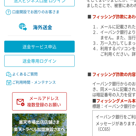
法人ビジネス口座 ログイン
ましたことで、被害にあわ
口座開設でお困りのお客さま
■
フィッシング詐欺にあわ
海外送金
１．
メールに記載された
２．
イーバンク銀行より
ません。また、当行
３．
万一入力してしまっ
送金サービス申込
４．
利用するパソコンを
ご利用ください。詳
送金専用ログイン
よくあるご質問
■
フィッシング詐欺の内容
ご利用時間・メンテナンス
イーバンク銀行からのお
き、同メールに記載され
は暗証番号の入力を促す
メールアドレス
■
フィッシングメール本
複数登録のお願い
標題：イーバンク銀行か
イーバンク銀行をご利
メッセージがあります
（CC65）