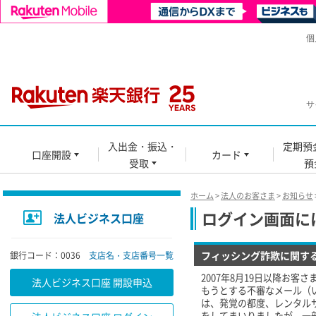
個
サ
入出金・振込・
定期預
口座開設
カード
受取
預
ホーム
>
法人のお客さま
>
お知らせ
ログイン画面に
法人ビジネス口座
フィッシング詐欺に関す
銀行コード：0036
支店名・支店番号一覧
2007年8月19日以降お
法人ビジネス口座 開設申込
もうとする不審なメール（
は、発覚の都度、レンタル
をしてまいりましたが、一