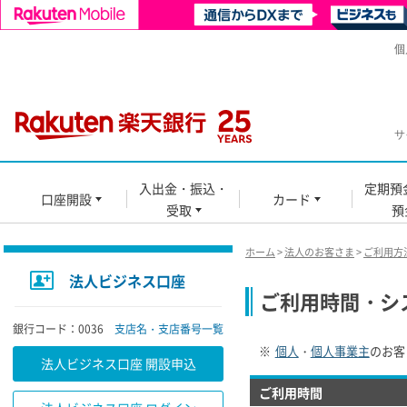
個
サ
入出金・振込・
定期預
口座開設
カード
受取
預
ホーム
>
法人のお客さま
>
ご利用方
法人ビジネス口座
ご利用時間・シ
銀行コード：0036
支店名・支店番号一覧
※
個人
・
個人事業主
のお客
法人ビジネス口座 開設申込
ご利用時間