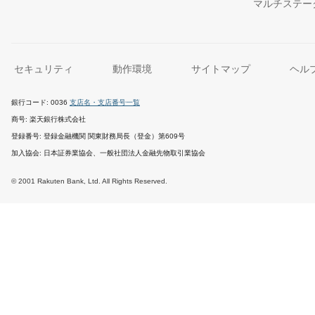
マルチステー
セキュリティ
動作環境
サイトマップ
ヘル
銀行コード
0036
支店名・支店番号一覧
商号
楽天銀行株式会社
登録番号
登録金融機関 関東財務局長（登金）第609号
加入協会
日本証券業協会、一般社団法人金融先物取引業協会
© 2001 Rakuten Bank, Ltd. All Rights Reserved.