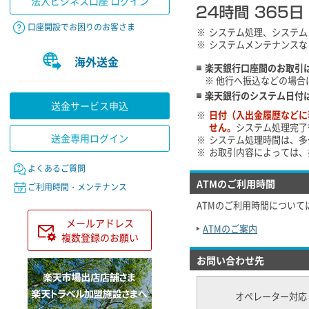
法人ビジネス口座 ログイン
口座開設でお困りのお客さま
※
システム処理、システム
※
システムメンテナンスな
海外送金
楽天銀行口座間のお取引
※
他行へ振込などの場合
楽天銀行のシステム日付
送金サービス申込
※
日付（入出金履歴などに
せん。
システム処理完了
送金専用ログイン
※
システム処理時間は、多
※
お取引内容によっては、
よくあるご質問
ATMのご利用時間
ご利用時間・メンテナンス
ATMのご利用時間について
メールアドレス
ATMのご案内
複数登録のお願い
お問い合わせ先
オペレーター対応