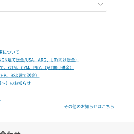
更について
建て送金/USA、ARG、URY向け送金）
GTM、CYM、PRY、QAT向け送金）
HP、BSD建て送金）
5日～）のお知らせ
い
その他のお知らせはこちら