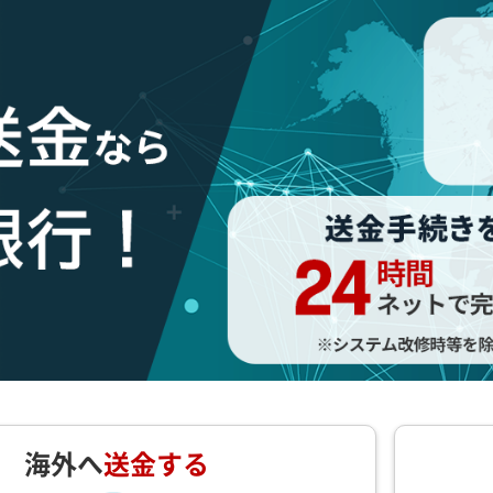
海外へ
送金する