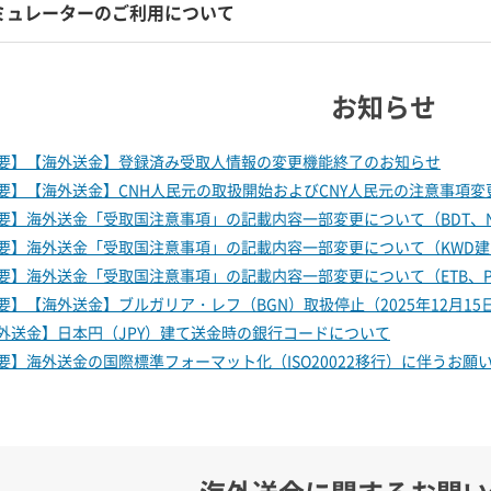
ミュレーターのご利用について
お知らせ
要】【海外送金】登録済み受取人情報の変更機能終了のお知らせ
要】【海外送金】CNH人民元の取扱開始およびCNY人民元の注意事項変
要】海外送金「受取国注意事項」の記載内容一部変更について（BDT、NGN
要】海外送金「受取国注意事項」の記載内容一部変更について（KWD建て、
要】海外送金「受取国注意事項」の記載内容一部変更について（ETB、P
要】【海外送金】ブルガリア・レフ（BGN）取扱停止（2025年12月1
外送金】日本円（JPY）建て送金時の銀行コードについて
要】海外送金の国際標準フォーマット化（ISO20022移行）に伴うお願