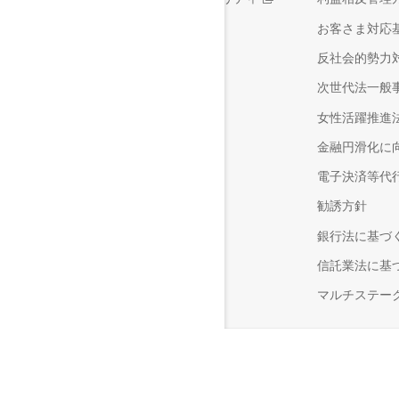
お客さま対応
反社会的勢力
次世代法一般
女性活躍推進
金融円滑化に
電子決済等代
勧誘方針
銀行法に基づ
信託業法に基
マルチステー
セキュリティ
動作環境
サイトマップ