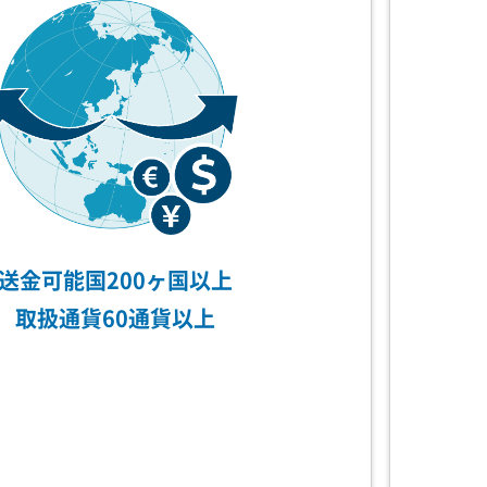
送金可能国
200ヶ国以上
取扱通貨
60通貨以上