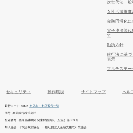
次世代法一般
女性活躍推進
金融円滑化に
電子決済等代
て
勧誘方針
銀行法に基づ
表示
マルチステー
セキュリティ
動作環境
サイトマップ
ヘル
銀行コード
0036
支店名・支店番号一覧
商号
楽天銀行株式会社
登録番号
登録金融機関 関東財務局長（登金）第609号
加入協会
日本証券業協会、一般社団法人金融先物取引業協会