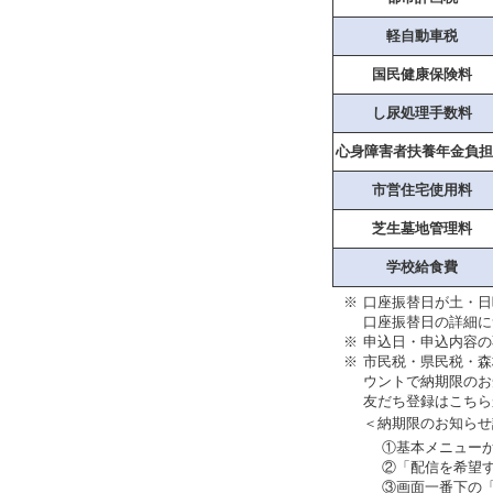
軽自動車税
国民健康保険料
し尿処理手数料
心身障害者扶養年金負担
市営住宅使用料
芝生墓地管理料
学校給食費
※
口座振替日が土・日
口座振替日の詳細に
※
申込日・申込内容の
※
市民税・県民税・森
ウントで納期限のお
友だち登録はこちら
＜納期限のお知らせ
①基本メニュー
②「配信を希望
③画面一番下の