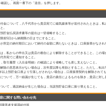
を確認し、画面一番下の「送信」を押します。
納付金について，八千代市から貴店宛てに磁気媒体等が送付されたときは，私
こと。
，預貯金払戻請求書等の提出は一切省略すること。
限前5日から納期限の日までにすること。
高が所定の納付期日において納付の金額に満たないときは，口座振替がなされ
約は，私からの申出又は貴店の都合により解除することができること。この場
千代市宛てに通知すること。
は，取引履歴（入出金明細）の確認により省略しても差し支えないこと。
，解除の意思表示がない場合は，次年度以降も有効とすること。ただし，転出
年以上預貯金口座より引落しがされない場合は，口座振替契約を解除されて
約について，万一紛議が生じても，貴店の責任によるものを除き，貴店に対し
について，過誤納金が生じた場合は，当該預貯金口座に振り替えること。
容に関する問い合わせ先
部障害者支援課給付班