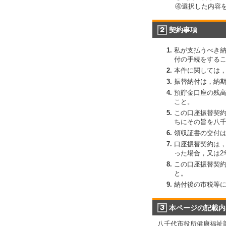
④選択した内容
契約事項
私が支払うべき
付の手続をする
本件に関しては
振替納付は，納期
預貯金口座の残
こと。
この口座振替契
ちにその旨を八
領収証書の交付
口座振替契約は
った場合，又は2
この口座振替契
と。
納付後の市税等
本ページの記載内
八千代市役所健康福祉