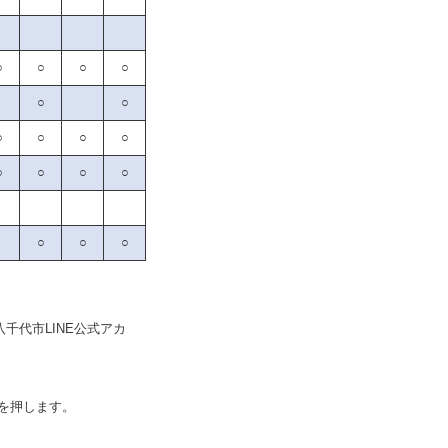
○
○
○
○
○
○
○
○
○
○
○
○
○
○
○
○
○
代市LINE公式アカ
を押します。