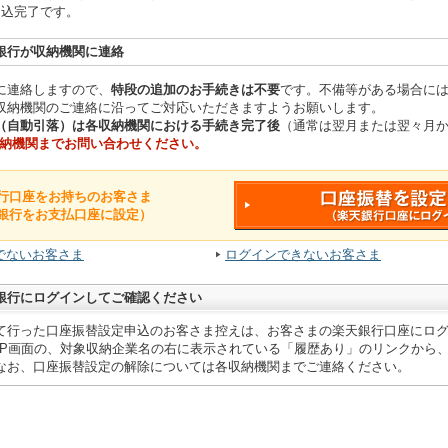
申込完了です。
銀行が収納機関に連絡
に連絡しますので、
特段の追加のお手続きは不要
です。不備等がある場合に
収納機関のご連絡に沿ってご対応いただきますようお願いします。
（自動引落）は各収納機関における手続き完了後
（通常は翌月または翌々月
納機関までお問い合わせください。
行口座をお持ちのお客さま
銀行をお支払口座に設定）
でないお客さま
ログインできないお客さま
銀行にログインしてご確認ください
て行った口座振替設定申込のお客さま控えは、お客さまの楽天銀行口座にロ
OP画面の、対象収納企業名の右に表示されている「履歴あり」のリンクから
なお、口座振替設定の解除については各収納機関までご連絡ください。