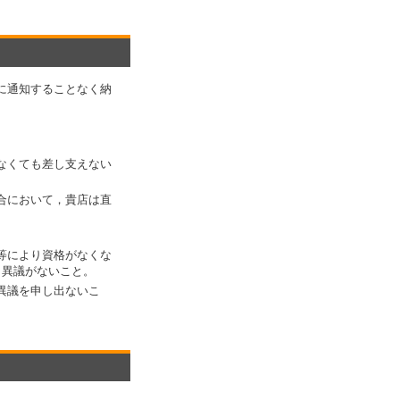
に通知することなく納
なくても差し支えない
合において，貴店は直
等により資格がなくな
も異議がないこと。
異議を申し出ないこ