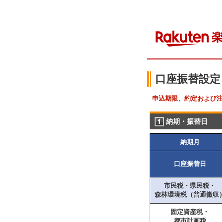
口座振替設定
申込期限、約定および
納期・振替日
納期月
口座振替日
市民税・県民税・
森林環境税（普通徴収
固定資産税・
都市計画税