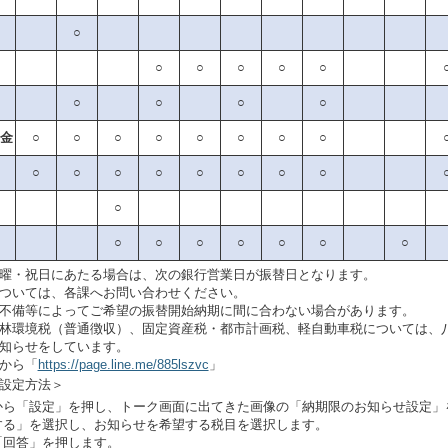
○
○
○
○
○
○
○
○
○
○
金
○
○
○
○
○
○
○
○
○
○
○
○
○
○
○
○
○
○
○
○
○
○
○
○
曜・祝日にあたる場合は、次の銀行営業日が振替日となります。
ついては、各課へお問い合わせください。
不備等によってご希望の振替開始納期に間に合わない場合があります。
林環境税（普通徴収）、固定資産税・都市計画税、軽自動車税については、八千
知らせをしています。
から「
https://page.line.me/885lszvc
」
設定方法＞
から「設定」を押し、トーク画面に出てきた画像の「納期限のお知らせ設定」
する」を選択し、お知らせを希望する税目を選択します。
「回答」を押します。