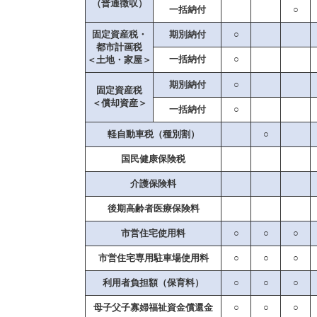
（普通徴収）
一括納付
○
固定資産税・
期別納付
○
都市計画税
一括納付
○
＜土地・家屋＞
期別納付
○
固定資産税
＜償却資産＞
一括納付
○
軽自動車税（種別割）
○
国民健康保険税
介護保険料
後期高齢者医療保険料
市営住宅使用料
○
○
○
市営住宅専用駐車場使用料
○
○
○
利用者負担額（保育料）
○
○
○
母子父子寡婦福祉資金償還金
○
○
○