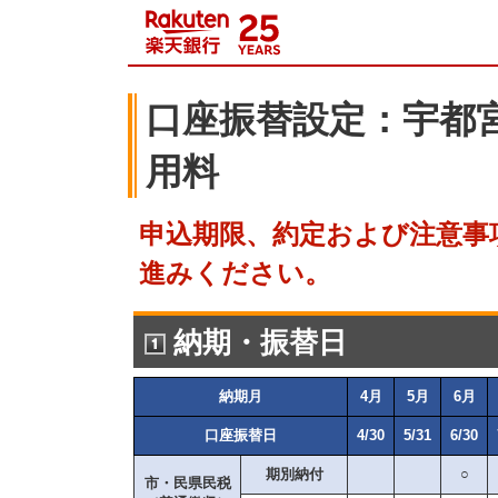
口座振替設定：宇都
用料
申込期限、約定および注意事
進みください。
納期・振替日
納期月
4月
5月
6月
口座振替日
4/30
5/31
6/30
期別納付
○
市・民県民税