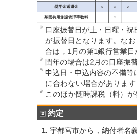
奨学金返還金
○
○
○
墓園共用施設管理手数料
○
※
口座振替日が土・日曜・祝
が振替日となります。なお，
合は，1月の第1銀行営業
※
閏年の場合は2月の口座振替
※
申込日・申込内容の不備等
に合わない場合があります
※
このほか随時課税（料）が
約定
宇都宮市から，納付者名