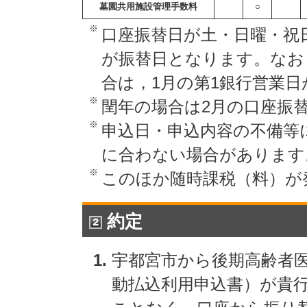
墓園共用施設管理手数料
○
※
口座振替日が土・日曜・祝
が振替日となります。なお，
合は，1月の第1銀行営業
※
閏年の場合は2月の口座振替
※
申込日・申込内容の不備等
に合わない場合があります
※
このほか随時課税（料）が
約定
宇都宮市から後期高齢者
動払込利用申込書）が貴