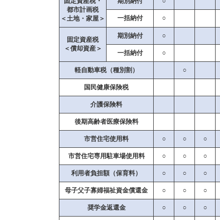
固定資産税・
期別納付
○
都市計画税
一括納付
○
＜土地・家屋＞
期別納付
○
固定資産税
＜償却資産＞
一括納付
○
軽自動車税（種別割）
○
国民健康保険税
介護保険料
後期高齢者医療保険料
市営住宅使用料
○
○
○
市営住宅専用駐車場使用料
○
○
○
利用者負担額（保育料）
○
○
○
母子父子寡婦福祉資金償還金
○
○
○
奨学金返還金
○
○
○