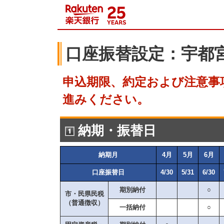
口座振替設定：宇都
申込期限、約定および注意事
進みください。
納期・振替日
納期月
4月
5月
6月
口座振替日
4/30
5/31
6/30
期別納付
○
市・民県民税
（普通徴収）
一括納付
○