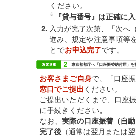
ください。
※
『貸与番号』は正確に
入力が完了次第、「次へ
進み、規定や注意事項等
とで
お申込完了
です。
東京都都庁へ「口座振替納付届」を
お客さまご自身
で、「口座振
窓口でご提出
ください。
ご提出いただくまで、口座
に手続きください。
なお、
実際の口座振替（自動
完了後
（通常は翌月または翌