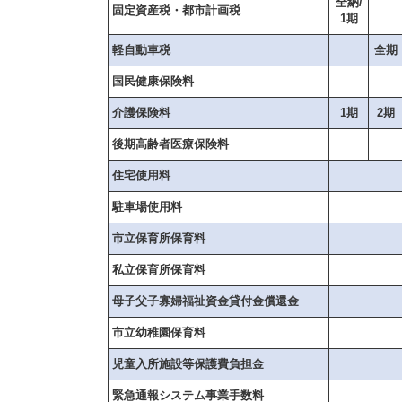
全納/
固定資産税・都市計画税
1期
軽自動車税
全期
国民健康保険料
介護保険料
1期
2期
後期高齢者医療保険料
住宅使用料
駐車場使用料
市立保育所保育料
私立保育所保育料
母子父子寡婦福祉資金貸付金償還金
市立幼稚園保育料
児童入所施設等保護費負担金
緊急通報システム事業手数料