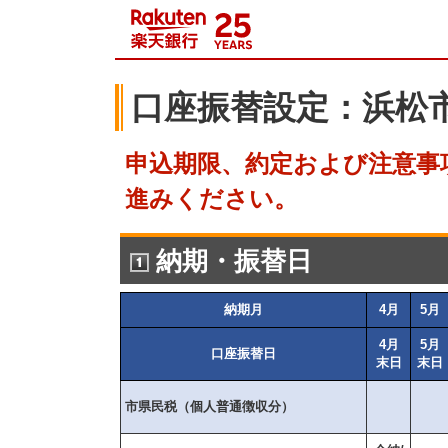
口座振替設定：浜松市
申込期限、約定および注意事
進みください。
納期・振替日
納期月
4月
5月
4月
5月
口座振替日
末日
末日
市県民税（個人普通徴収分）