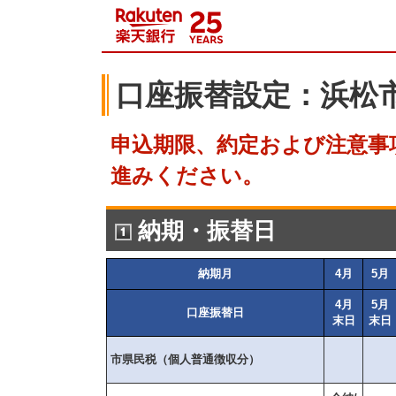
口座振替設定：浜松市
申込期限、約定および注意事
進みください。
納期・振替日
納期月
4月
5月
4月
5月
口座振替日
末日
末日
市県民税（個人普通徴収分）