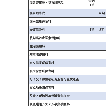
全納/
固定資産税・都市計画税
1期
軽自動車税
全期
国民健康保険料
介護保険料
1期
2期
後期高齢者医療保険料
住宅使用料
駐車場使用料
市立保育所保育料
私立保育所保育料
母子父子寡婦福祉資金貸付金償還金
市立幼稚園保育料
児童入所施設等保護費負担金
緊急通報システム事業手数料