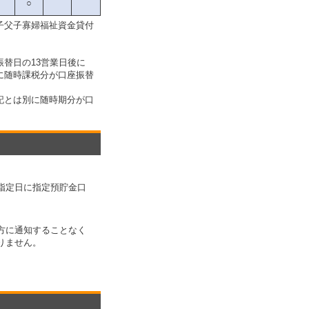
○
子父子寡婦福祉資金貸付
替日の13営業日後に
に随時課税分が口座振替
記とは別に随時期分が口
指定日に指定預貯金口
。
方に通知することなく
りません。