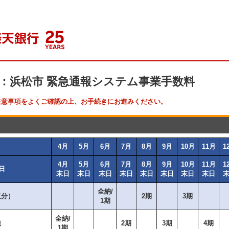
：浜松市 緊急通報システム事業手数料
注意事項をよくご確認の上、お手続きにお進みください。
4月
5月
6月
7月
8月
9月
10月
11月
1
4月
5月
6月
7月
8月
9月
10月
11月
1
日
末日
末日
末日
末日
末日
末日
末日
末日
全納/
収分）
2期
3期
1期
全納/
税
2期
3期
4期
1期