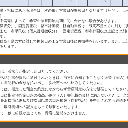
○
○
曜・祝日にあたる場合は、次の銀行営業日が振替日となります（ただし、母
）。
不備等によってご希望の振替開始納期に間に合わない場合があります。
徴収分）、固定資産税・都市計画税、軽自動車税は、残高不足の方に対して振
また、市県民税（個人普通徴収分）、固定資産税・都市計画税は上記とは別
す。
残高不足の方に対して振替日の１２営業日後に再振替を行います。また、上
あります。
）は、浜松市が指定した日としてください。
（払込）書が貴店に送付されたときは、当方に通知することなく振替（振込）
込）書記載の金額を払い出し、浜松市へ払い込みしてください。
いては、指定した預金の約定にかかわらず貴店所定の方法で処理してください
定日に指定預貯金口座の残高が納付（入）書記載の金額に満たないときは、当
書を浜松市に返却及び次回以降の口座振替（自動払込）を中止されても異議あ
は、取引明細への記入をもって領収といたします。
して、仮に紛議が生じても、貴店に迷惑をかけません。