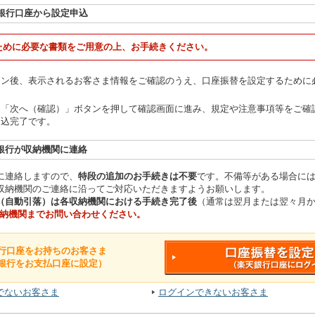
銀行口座から設定申込
ために必要な書類をご用意の上、お手続きください。
イン後、表示されるお客さま情報をご確認のうえ、口座振替を設定するために
、「次へ（確認）」ボタンを押して確認画面に進み、規定や注意事項等をご確
申込完了です。
銀行が収納機関に連絡
に連絡しますので、
特段の追加のお手続きは不要
です。不備等がある場合に
収納機関のご連絡に沿ってご対応いただきますようお願いします。
（自動引落）は各収納機関における手続き完了後
（通常は翌月または翌々月
納機関までお問い合わせください。
行口座をお持ちのお客さま
銀行をお支払口座に設定）
でないお客さま
ログインできないお客さま