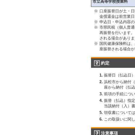
市立高等学校授業料
※
口座振替日が土・日
金償還金は前営業日
※
申込日・申込内容の
※
市県民税（個人普通
再振替を行います。
される場合がありま
※
国民健康保険料は、
座振替される場合が
約定
振替日（払込日
浜松市から納付
座から納付（払
前項の手続につ
振替（払込）指
当該納付（入）
領収書について
この取扱いに関
注意事項