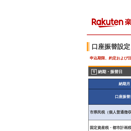
口座振替設定
申込期限、約定および
納期・振替日
納期月
口座振替
市県民税（個人普通徴
固定資産税・都市計画