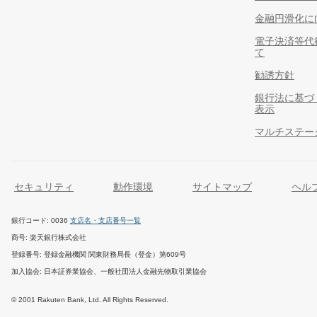
金融円滑化に
電子決済等代
て
勧誘方針
銀行法に基づ
表示
マルチステー
セキュリティ
動作環境
サイトマップ
ヘル
銀行コード
0036
支店名・支店番号一覧
商号
楽天銀行株式会社
登録番号
登録金融機関 関東財務局長（登金）第609号
加入協会
日本証券業協会、一般社団法人金融先物取引業協会
© 2001 Rakuten Bank, Ltd. All Rights Reserved.