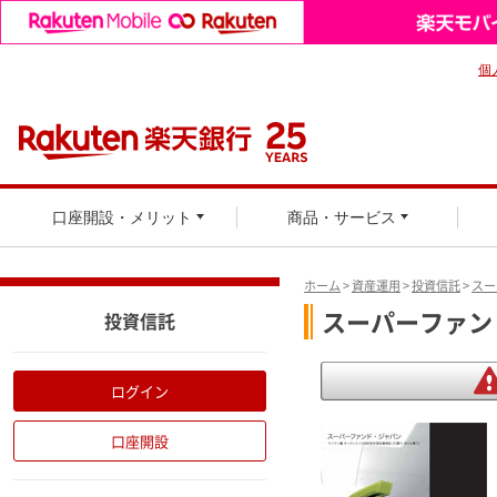
個
口座開設・メリット
商品・サービス
ホーム
>
資産運用
>
投資信託
>
スー
スーパーファンド
投資信託
ログイン
口座開設