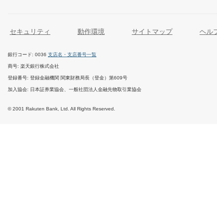
セキュリティ
動作環境
サイトマップ
ヘル
銀行コード
0036
支店名・支店番号一覧
商号
楽天銀行株式会社
登録番号
登録金融機関 関東財務局長（登金）第609号
加入協会
日本証券業協会、一般社団法人金融先物取引業協会
© 2001 Rakuten Bank, Ltd. All Rights Reserved.