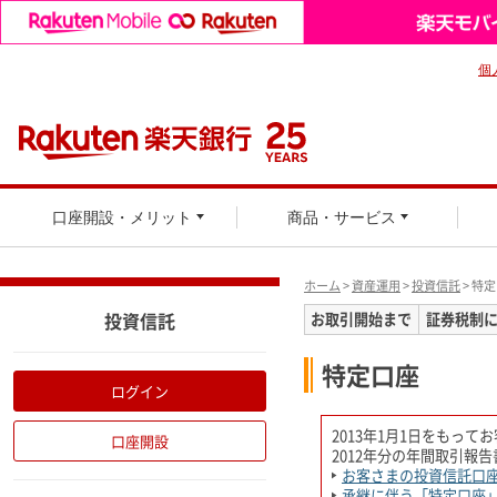
個
口座開設・メリット
商品・サービス
ホーム
>
資産運用
>
投資信託
> 特
投資信託
お取引開始まで
証券税制
特定口座
ログイン
2013年1月1日をもっ
口座開設
2012年分の年間取引報
お客さまの投資信託口
承継に伴う「特定口座」