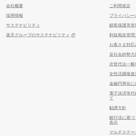
会社概要
ご利用規定
採用情報
プライバシー
サステナビリティ
顧客保護等管
楽天グループのサステナビリティ
利益相反管理
お客さま対応
反社会的勢力
次世代法一般
女性活躍推進
金融円滑化に
電子決済等代
て
勧誘方針
銀行法に基づ
表示
マルチステー