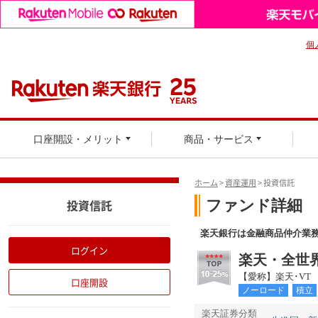
個
口座開設・メリット
商品・サービス
ホーム
>
資産運用
> 投資信託
投資信託
ログイン
口座開設