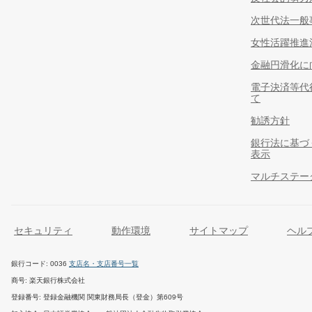
次世代法一般
女性活躍推進
金融円滑化に
電子決済等代
て
勧誘方針
銀行法に基づ
表示
マルチステー
セキュリティ
動作環境
サイトマップ
ヘル
銀行コード
0036
支店名・支店番号一覧
商号
楽天銀行株式会社
登録番号
登録金融機関 関東財務局長（登金）第609号