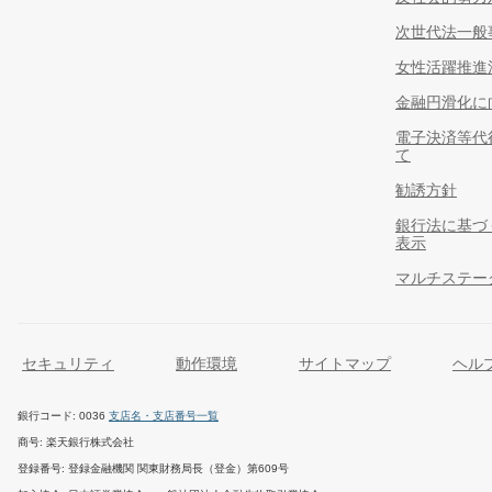
次世代法一般
女性活躍推進
金融円滑化に
電子決済等代
て
勧誘方針
銀行法に基づ
表示
マルチステー
セキュリティ
動作環境
サイトマップ
ヘル
銀行コード
0036
支店名・支店番号一覧
商号
楽天銀行株式会社
登録番号
登録金融機関 関東財務局長（登金）第609号