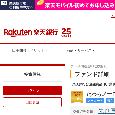
個
口座開設・メリット
商品・サービス
ホーム
>
資産運用
> 投資信託
投資信託
ログイン
口座開設