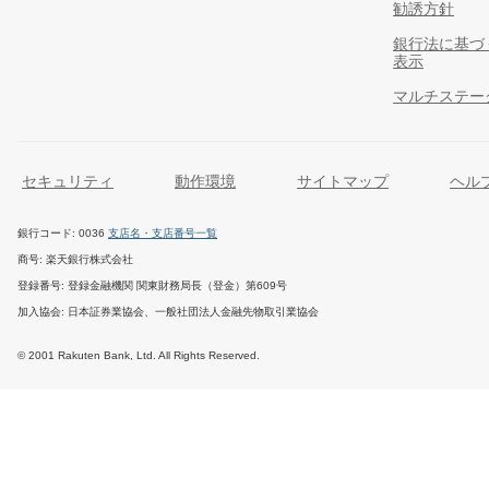
勧誘方針
銀行法に基づ
表示
マルチステー
セキュリティ
動作環境
サイトマップ
ヘル
銀行コード
0036
支店名・支店番号一覧
商号
楽天銀行株式会社
登録番号
登録金融機関 関東財務局長（登金）第609号
加入協会
日本証券業協会、一般社団法人金融先物取引業協会
© 2001 Rakuten Bank, Ltd. All Rights Reserved.