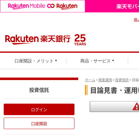
個
口座開設・メリット
商品・サービス
ホーム
>
資産運用
>
投資信託
> 目
目論見書・運用
投資信託
ログイン
口座開設