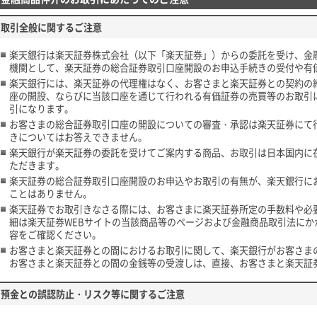
取引全般に関するご注意
楽天銀行は楽天証券株式会社（以下「楽天証券」）からの委託を受け、金
機関として、楽天証券の総合証券取引口座開設のお申込手続きの受付や有
楽天銀行には、楽天証券の代理権はなく、お客さまと楽天証券との契約の
座の開設、ならびに当該口座を通じて行われる有価証券の売買等のお取引
引になります。
お客さまの総合証券取引口座の開設についての審査・承認は楽天証券にて
きについてはお答えできません。
楽天銀行が楽天証券の委託を受けてご案内する商品、お取引は日本国内に在
ただきます。
楽天証券の総合証券取引口座開設のお申込やお取引の有無が、楽天銀行に
ことはありません。
楽天証券でお取引きなさる際には、お客さまに楽天証券所定の手数料や必
細は楽天証券WEBサイトの当該商品等のページおよび金融商品取引法に
容をご確認ください。
お客さまと楽天証券との間におけるお取引に関して、楽天銀行がお客さま
お客さまと楽天証券との間の金銭等の受渡しは、直接、お客さまと楽天証
預金との誤認防止・リスク等に関するご注意