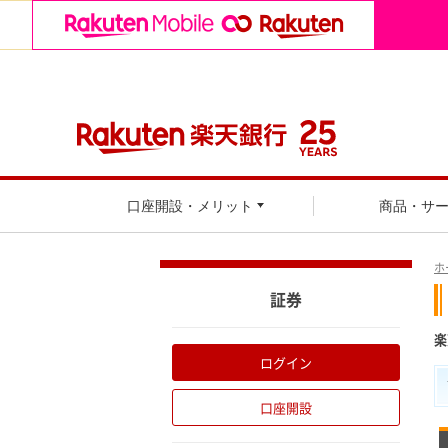
口座開設・メリット
商品・サ
ホ
証券
楽
ログイン
口座開設