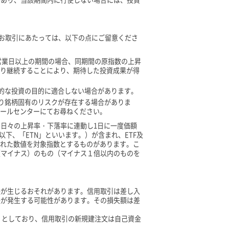
のお取引にあたっては、以下の点にご留意くださ
2営業日以上の期間の場合、同期間の原指数の上昇
り継続することにより、期待した投資成果が得
間的な投資の目的に適合しない場合があります。
より銘柄固有のリスクが存在する場合がありま
ールセンターにてお尋ねください。
日々の上昇率・下落率に連動し1日に一度価額
下、「ETN」といいます。）が含まれ、ETF及
された数値を対象指数とするものがあります。こ
（マイナス）のもの（マイナス１倍以内のものを
失が生じるおそれがあります。信用取引は差し入
失が発生する可能性があります。その損失額は差
）としており、信用取引の新規建注文は自己資金