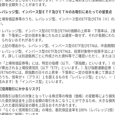
金額を全額失うことがあります。
レバレッジ型、インバース型ＥＴＦ及びＥＴＮのお取引にあたっての留意点
上場有価証券等のうち、レバレッジ型、インバース型のETF及びETN（※）
い。
レバレッジ型、インバース型のETF及びETNの価額の上昇率・下落率は、
率・下落率に一定の倍率を乗じたものとは通常一致せず、それが長期にわた
られないおそれがあります。
上記の理由から、レバレッジ型、インバース型のETF及びETNは、中長期
レバレッジ型、インバース型のETF及びETNは、投資対象物や投資手法に
す。詳しくは別途銘柄ごとに作成された資料等でご確認いただく、またはコ
※「上場有価証券等」には、特定の指標（以下、「原指数」といいます。）の
が算出される上場投資信託（以下「ETF」といいます。）及び指数連動証券（以
びETNの中には、原指数の日々の上昇率・下落率に一定の倍率を乗じて算出
のうち、倍率が＋（プラス）１を超えるものを「レバレッジ型」といい、－
含みます）を「インバース型」といいます。
【信用取引にかかるリスク】
信用取引は取引の対象となっている株式等の株価（価格）の変動等により損
れた委託保証金を上回る金額の取引をおこなうことができるため、大きな損
し入れた委託保証金の額を上回るおそれがあります。
※「らくらく信用取引口座」の場合、委託保証金率を100％（レバレッジ1倍
の範囲内に制限しています。