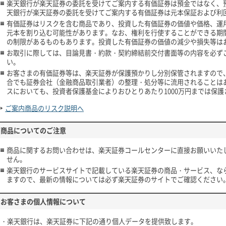
楽天銀行が楽天証券の委託を受けてご案内する有価証券は預金ではなく、
天銀行が楽天証券の委託を受けてご案内する有価証券は元本保証および利
有価証券はリスクを含む商品であり、投資した有価証券の価値や価格、運
元本を割り込む可能性があります。なお、権利を行使することができる期
の制限があるものもあります。投資した有価証券の価値の減少や損失等は
お取引に際しては、目論見書・約款・契約締結前交付書面等の内容を必ず
い。
お客さまの有価証券等は、楽天証券が保護預かりし分別保管されますので
合でも証券会社（金融商品取引業者）の整理・処分等に流用されることは
スにおいても、投資者保護基金によりおひとりあたり1000万円までは保護
ご案内商品のリスク説明へ
商品についてのご注意
商品に関するお問い合わせは、楽天証券コールセンターに直接お願いいた
せん。
楽天銀行のサービスサイトで記載している楽天証券の商品・サービス、な
ますので、最新の情報については必ず楽天証券のサイトでご確認ください
お客さまの個人情報について
・楽天銀行は、楽天証券に下記の通り個人データを提供致します。