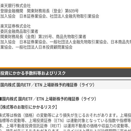
楽天銀行株式会社
登録金融機関 関東財務局長（登金）第609号
加入協会 日本証券業協会、社団法人金融先物取引業協会
楽天証券株式会社
委託金融商品取引業者
関東財務局長（金商）第195号、商品先物取引業者
加入協会 日本証券業協会、一般社団法人金融先物取引業協会、日本商品先
業協会、一般社団法人日本投資顧問業協会
投資にかかる手数料等およびリスク
国内株式 国内ETF／ETN 上場新株予約権証券（ライツ）
■国内株式 国内ETF／ETN 上場新株予約権証券（ライツ）
【株式等のお取引にかかるリスク】
株式等は株価（価格）の変動等により損失が生じるおそれがあります。上場投
指標等の変動等、上場投資証券（ETN）は連動対象となっている指数や指標
等、上場不動産投資信託証券（REIT）は運用不動産の価格や収益力の変動等
り、損失が生じるおそれがあります。※ライツは上場および行使期間に定め