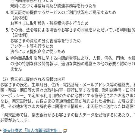
与信関連事務を行うため
規則に基づく与信解消及び関連事務等を行うため
楽天証券の提供するサービスのご利用状況をご提示するため
【具体例】
お客さまに取引報告・残高報告等を行うため
その他、法令等による場合やお客さまの同意をいただいている利用目
【具体例】
お客さまの資産の分別管理等を行うため
アンケート等を行うため
法令による提出命令に従うため
金融商品取引業等に関する内閣府令等により、人種、信条、門地、本
の他の特別な非公開情報は、適切な業務の運営その他の必要と認めら
ません
（3）第三者に提供される情報の内容
お客さまの氏名、生年月日、住所・電話番号・メールアドレス等の連絡先、
額・残高・期日等の個々の取引内容・履行に関する情報、取引店番号・口座
シーポリシー」で定める利用目的のために必要とする符号化されたお客さま
なお、楽天銀行は、お客さまの普通預金口座が解約された場合は、お客さま
号、その他お客さまの解約等に関連する情報を、楽天証券に送付または送信
・楽天証券では、楽天銀行からお客さまの個人データを受領するにあたり、
必要があります。
楽天証券の「個人情報保護方針」