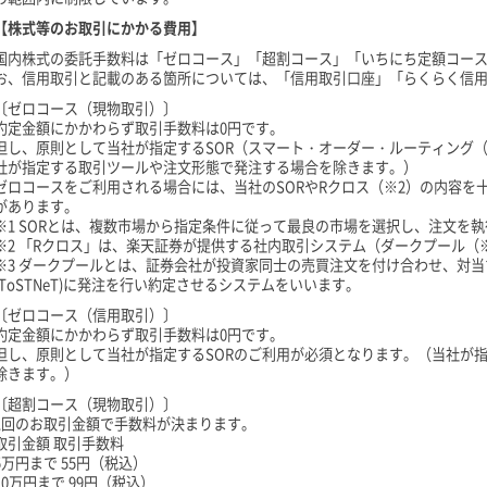
【株式等のお取引にかかる費用】
国内株式の委託手数料は「ゼロコース」「超割コース」「いちにち定額コース
お、信用取引と記載のある箇所については、「信用取引口座」「らくらく信
〔ゼロコース（現物取引）〕
約定金額にかかわらず取引手数料は0円です。
但し、原則として当社が指定するSOR（スマート・オーダー・ルーティング（
社が指定する取引ツールや注文形態で発注する場合を除きます。）
ゼロコースをご利用される場合には、当社のSORやRクロス（※2）の内容を
があります。
※1 SORとは、複数市場から指定条件に従って最良の市場を選択し、注文を
※2 「Rクロス」は、楽天証券が提供する社内取引システム（ダークプール（
※3 ダークプールとは、証券会社が投資家同士の売買注文を付け合わせ、対
(ToSTNeT)に発注を行い約定させるシステムをいいます。
〔ゼロコース（信用取引）〕
約定金額にかかわらず取引手数料は0円です。
但し、原則として当社が指定するSORのご利用が必須となります。（当社が
除きます。）
〔超割コース（現物取引）〕
1回のお取引金額で手数料が決まります。
取引金額 取引手数料
5万円まで 55円（税込）
10万円まで 99円（税込）