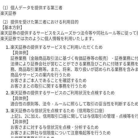
（1）個人データを提供する第三者
楽天証券
（2）提供を受けた第三者における利用目的
【基本方針】
楽天証券の提供するサービスをスムーズかつ法令等や同社ルール等に従って
楽天証券では次のように個人情報を利用いたします。
楽天証券の提供するサービスをご利用いただくため
【具体例】
証券業務（金融商品取引法に基づく有価証券等の販売）・証券業務に
法律により証券会社が営むことができる業務及びこれに付随する業務
務、商品取引業務等。また、将来、取り扱いが認められる業務を含み
商品やサービスの案内を行うため
お客さまご本人であることを確認するため
お客さまとの取引に関する事務を行うため
楽天証券の提供するサービスのご利用状況を点検するため
【具体例】
適合性の原則等、法令・ルールに照らして取引の妥当性を判断するた
楽天証券の与信状況を点検するため（信用取引口座）
上記1、2に加え、信用取引口座に関しては与信取引の管理・点検等を
【具体例】
お客さまに対する与信状況を点検・分析するため
お客さまに弊社与信限度について注意喚起等を行うため