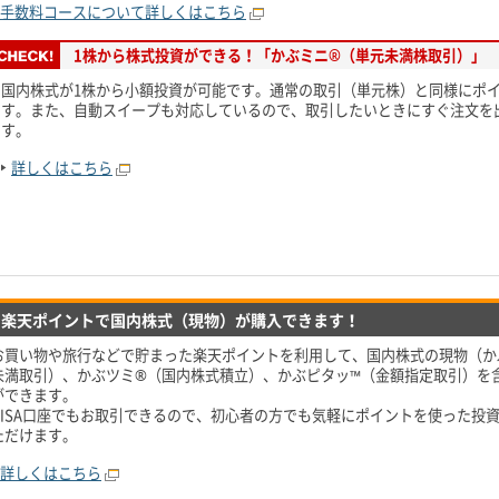
手数料コースについて詳しくはこちら
1株から株式投資ができる！「かぶミニ®（単元未満株取引）」
国内株式が1株から小額投資が可能です。通常の取引（単元株）と同様にポ
す。また、自動スイープも対応しているので、取引したいときにすぐ注文を
す。
詳しくはこちら
楽天ポイントで国内株式（現物）が購入できます！
お買い物や旅行などで貯まった楽天ポイントを利用して、国内株式の現物（か
未満取引）、かぶツミ®（国内株式積立）、かぶピタッ™（金額指定取引）を
ができます。
NISA口座でもお取引できるので、初心者の方でも気軽にポイントを使った投
ただけます。
詳しくはこちら