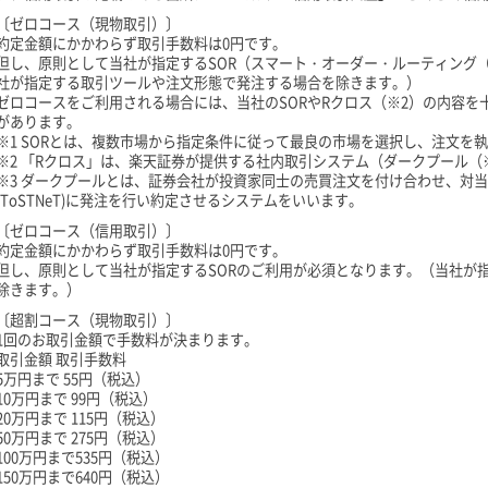
〔ゼロコース（現物取引）〕
約定金額にかかわらず取引手数料は0円です。
但し、原則として当社が指定するSOR（スマート・オーダー・ルーティング（
社が指定する取引ツールや注文形態で発注する場合を除きます。）
ゼロコースをご利用される場合には、当社のSORやRクロス（※2）の内容
があります。
※1 SORとは、複数市場から指定条件に従って最良の市場を選択し、注文を
※2 「Rクロス」は、楽天証券が提供する社内取引システム（ダークプール（
※3 ダークプールとは、証券会社が投資家同士の売買注文を付け合わせ、対
(ToSTNeT)に発注を行い約定させるシステムをいいます。
〔ゼロコース（信用取引）〕
約定金額にかかわらず取引手数料は0円です。
但し、原則として当社が指定するSORのご利用が必須となります。（当社が
除きます。）
〔超割コース（現物取引）〕
1回のお取引金額で手数料が決まります。
取引金額 取引手数料
5万円まで 55円（税込）
10万円まで 99円（税込）
20万円まで 115円（税込）
50万円まで 275円（税込）
100万円まで535円（税込）
150万円まで640円（税込）