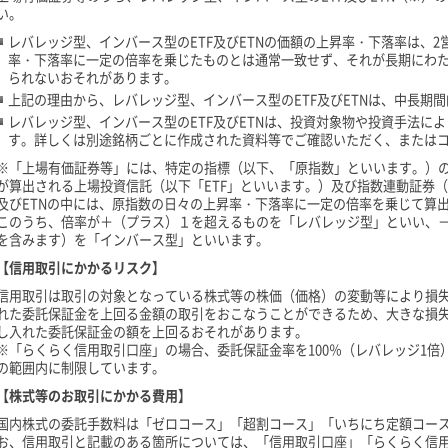
い。
レバレッジ型、インバース型のETF及びETNの価額の上昇率・下落率は、
率・下落率に一定の倍率を乗じたものとは通常一致せず、それが長期にわ
られないおそれがあります。
上記の理由から、レバレッジ型、インバース型のETF及びETNは、中長期
レバレッジ型、インバース型のETF及びETNは、投資対象物や投資手法に
す。詳しくは別途銘柄ごとに作成された資料等でご確認いただく、または
※「上場有価証券等」には、特定の指標（以下、「原指数」といいます。）の
が算出される上場投資信託（以下「ETF」といいます。）及び指数連動証券（
及びETNの中には、原指数の日々の上昇率・下落率に一定の倍率を乗じて算
このうち、倍率が＋（プラス）１を超えるものを「レバレッジ型」といい、
を含みます）を「インバース型」といいます。
【信用取引にかかるリスク】
信用取引は取引の対象となっている株式等の株価（価格）の変動等により損
れた委託保証金を上回る金額の取引をおこなうことができるため、大きな損
し入れた委託保証金の額を上回るおそれがあります。
※「らくらく信用取引口座」の場合、委託保証金率を100％（レバレッジ1
の範囲内に制限しています。
【株式等のお取引にかかる費用】
国内株式の委託手数料は「ゼロコース」「超割コース」「いちにち定額コース
お、信用取引と記載のある箇所については、「信用取引口座」「らくらく信