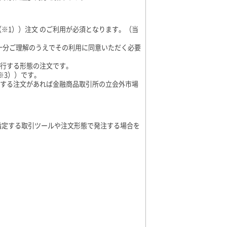
※1））注文 のご利用が必須となります。（当
を十分ご理解のうえでその利用に同意いただく必要
執行する形態の注文です。
※3））です。
当する注文があれば金融商品取引所の立会外市場
指定する取引ツールや注文形態で発注する場合を