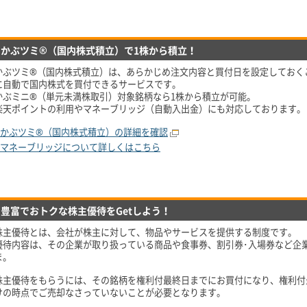
かぶツミ®（国内株式積立）で1株から積立！
かぶツミ®（国内株式積立）は、あらかじめ注文内容と買付日を設定しておく
に自動で国内株式を買付できるサービスです。
かぶミニ®（単元未満株取引）対象銘柄なら1株から積立が可能。
楽天ポイントの利用やマネーブリッジ（自動入出金）にも対応しております。
かぶツミ®（国内株式積立）の詳細を確認
マネーブリッジについて詳しくはこちら
豊富でおトクな株主優待をGetしよう！
株主優待とは、会社が株主に対して、物品やサービスを提供する制度です。
優待内容は、その企業が取り扱っている商品や食事券、割引券･入場券など企
ま。
株主優待をもらうには、その銘柄を権利付最終日までにお買付になり、権利付
けの時点でご売却なさっていないことが必要となります。