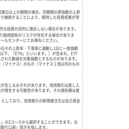
2営業日以上の期間の場合、同期間の原指数の上昇
たり継続することにより、期待した投資成果が得
間的な投資の目的に適合しない場合があります。
より銘柄固有のリスクが存在する場合がありま
コールセンターにてお尋ねください。
日々の上昇率・下落率に連動し1日に一度価額
以下、「ETN」といいます。）が含まれ、ETF
出された数値を対象指数とするものがあります。
－（マイナス）のもの（マイナス１倍以内のもの
失が生じるおそれがあります。信用取引は差し入
失が発生する可能性があります。その損失額は差
倍）としており、信用取引の新規建注文は自己資金
」の3コースから選択することができます。な
用取引口座」両方を指します。