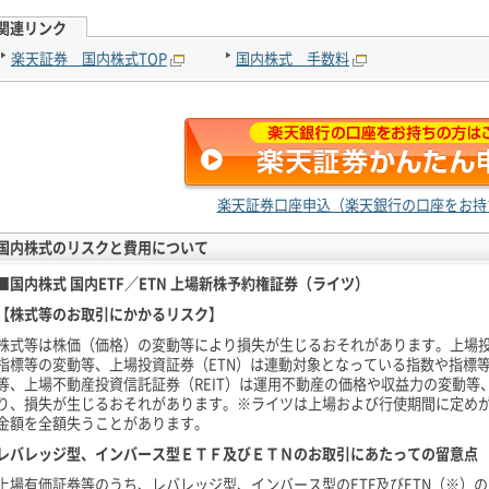
関連リンク
楽天証券 国内株式TOP
国内株式 手数料
楽天証券口座申込（楽天銀行の口座をお持
国内株式のリスクと費用について
■国内株式 国内ETF／ETN 上場新株予約権証券（ライツ）
【株式等のお取引にかかるリスク】
株式等は株価（価格）の変動等により損失が生じるおそれがあります。上場投
指標等の変動等、上場投資証券（ETN）は連動対象となっている指数や指標
等、上場不動産投資信託証券（REIT）は運用不動産の価格や収益力の変動
り、損失が生じるおそれがあります。※ライツは上場および行使期間に定め
金額を全額失うことがあります。
レバレッジ型、インバース型ＥＴＦ及びＥＴＮのお取引にあたっての留意点
上場有価証券等のうち、レバレッジ型、インバース型のETF及びETN（※）