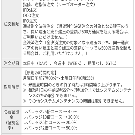
指値、逆指値注文（リーブオーダー注文）
IFD注文
OCO注文
IFO注文
注文種類
通貨別全決済注文（通貨別全決済注文の対象となる建玉のう
ち、買い建玉と売り建玉の差額が500万通貨を超える場合は、
ご利用いただけません。）
全決済注文（全決済注文の対象となる建玉のうち、同一通貨
ペアの買い建玉と売り建玉の差額が一つでも500万通貨を超え
る場合は、ご利用いただけません。）
注文期日
本日中（DAY）、今週中（WEEK）、期限なし（GTC）
【原則24時間対応】
月曜日午前7時00分～土曜日午前6時55分
※
米国夏時間のときの終了時刻は1時間繰り上がります。
取引時間
※
毎取引日の午前6時55分～7時10分まではシステムメンテナ
ンスのため取引できません。
※
その他システムメンテナンスの時間は取引できません。
レバレッジ25倍コース → 4.0％
必要証拠
レバレッジ10倍コース → 10.0％
金
レバレッジ5倍コース → 20.0％
（証拠金
レバレッジ2倍コース → 50.0％
率）