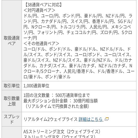
【38通貨ペアに対応】
＜対円通貨ペア＞
ドル/円、ユーロ/円、ポンド/円、豪ドル/円、NZドル/円、ラ
ンド/円、カナダドル/円、スイス/円、香港ドル/円、SGドル/
円、Nクローネ/円、トルコリラ/円、人民元/円、メキシコペ
ソ/円、フォリント/円、チェココルナ/円、ズロチ/円、Sクロ
取扱通貨
ーナ/円
ペア
＜その他通貨ペア＞
ユーロ/ドル、ポンド/ドル、豪ドル/ドル、NZドル/ドル、ド
ル/スイス、ポンド/スイス、ユーロ/ポンド、ユーロ/スイス、
豪ドル/スイス、NZドル/スイス、豪ドル/NZドル、ドル/カナ
ダドル、カナダ/スイス、豪ドル/カナダ、NZドル/カナダ、N
クローネ/Sクローナ、人民元/香港ドル、ドル/香港ドル、ユー
ロ/豪ドル、ポンド/豪ドル
取引単位
1,000通貨単位
1回の注文数量 ： 500万通貨単位まで
取引数量
最大ポジション合計金額 ： 30億円相当額
上限
（リアルタイムで円換算された金額）
スプレッ
リアルタイム2ウェイプライス
詳細はこちら
ド
ASストリーミング注文（2ウェイプライス）
ストリーミング注文（2ウェイプライス）