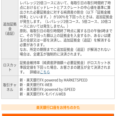
レバレッジ25倍コースにおいて、毎取引日の取引時間終了時
点におけるビッドレートとアスクレートの中心値を基準に算
出された必要証拠金に対する純資産の割合（以下「証拠金維
持率」といいます。）が100％を下回ったときは、追加証拠金
が発生します。（レバレッジ2倍コース、5倍コース、10倍コ
追加証拠
ースにおいては発生しません。）
金
原則、毎取引日の取引時間終了時点に属する日の午後6時まで
（追証）
に、その下回った額以上の証拠金を入金するか、あるいは建
玉の全部又は一部を決済し、追加証拠金（追証）を解消する
必要があります。
なお、所定の期限までに追加証拠金（追証）が解消されない
場合は、全建玉が強制的に決済されます。
証拠金維持率（純資産評価額÷必要証拠金）がロスカット水
ロスカッ
準設定値を下回った場合、お客さまの建玉が全て決済されま
ト
す。 詳細は
こちら
新・楽天銀行FX powered by MARKETSPEED
新・楽天銀行FX-WEB
取引チャ
新・楽天銀行FX powered by iSPEED
ネル
新・楽天銀行FX-モバイルWEB
楽天銀行口座をお持ちのかた