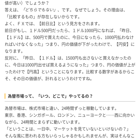
値が高い）でしょうか？
答えは、
「どちらでもない」
、です。 なぜでしょう。その理由は、
「比較するもの」が存在しないからです。
よく、ＦＸでは、【前日比】という見方をされます。
前日がもし、１ドル500円だったら、１ドル1000円になれば、「昨日、
【１ドル】は、500円で買えたのに、今日になったら、1000円払わなけ
ればいけなくなった」つまり、円の価値が下がったわけで、【円安】に
なります。
反対に、「昨日、【１ドル】は、1500円も出さないと買えなかったの
に、今日は1000円出せば買えるようになった」つまり、円の価値が上が
ったわけで【円高】ということになります。比較する数字があるからこ
そ、その日の価値が、計れるというわけですね。
為替市場って、「いつ、どこで」やってるの？
為替市場は、株式市場と違い、24時間ずっと稼動しています。
東京、香港、シンガポール、ロンドン、ニューヨークと……西に向かい
ながら、24時間とまらずに動いています。
「ということは、一日中、マーケットを見ていないといけないの？」
そんな風に思われる方もいらっしゃるかもしれませんが、実はそんなこ