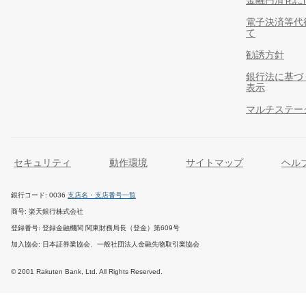
金融円滑化に
電子決済等代
て
勧誘方針
銀行法に基づ
表示
マルチステー
セキュリティ
動作環境
サイトマップ
ヘル
銀行コード
0036
支店名・支店番号一覧
商号
楽天銀行株式会社
登録番号
登録金融機関 関東財務局長（登金）第609号
加入協会
日本証券業協会、一般社団法人金融先物取引業協会
© 2001 Rakuten Bank, Ltd. All Rights Reserved.