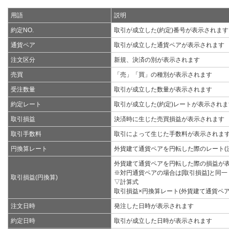
用語
説明
約定NO.
取引が成立した(約定)番号が表示されます
通貨ペア
取引が成立した通貨ペアが表示されます
注文区分
新規、決済の別が表示されます
売買
「売」「買」の種別が表示されます
受注数量
取引が成立した数量が表示されます
約定レート
取引が成立した(約定)レートが表示されま
取引損益
決済時に生じた売買損益が表示されます
取引手数料
取引によって生じた手数料が表示されま
円換算レート
外貨建て通貨ペアを円転した際のレート(
外貨建て通貨ペアを円転した際の損益が
※対円通貨ペアの場合は[取引損益]と同一
取引損益(円換算)
▽計算式
取引損益×円換算レート(外貨建て通貨ペア
注文日時
発注した日時が表示されます
約定日時
取引が成立した日時が表示されます