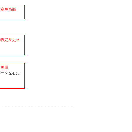
定変更画面
ク
の設定変更画
ク
更画面
バーを左右に
ク