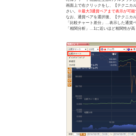
画面上で右クリックをし、【テクニカ
さい。
※最大3通貨ペアまで表示が可能
なお、通貨ペアを選択後、【テクニカ
「比較チャート差分」…表示した通貨
「相関分析」…1に近いほど相関性が高