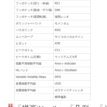
フィボナッチ(戻り・終値)
RCI
フィボナッチ(新値・ザラ場)
DMI
フィボナッチ(基調転換)
強弱レシオ
ボリンジャーバンド
モメンタム
パラボリック
ROC
エンベロープ
サイコロジカルライン
ピボット
ATR
ピークボトム
CCI
ピークボトム(日柄)
ウィリアムズ％R
指数平滑移動平均線
Arooｎ-Indicator
HLバンド
Arooｎ-Oscillator
Variable Volatility Stops
DPO
多重移動平均線
UOS
加重移動平均線
ボラティリティレシオ
標準偏差