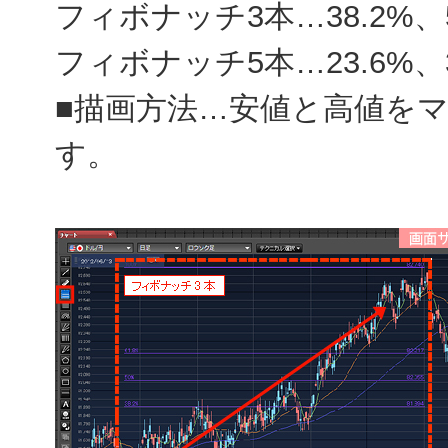
フィボナッチ3本…38.2%、5
フィボナッチ5本…23.6%、38
■描画方法…安値と高値を
す。