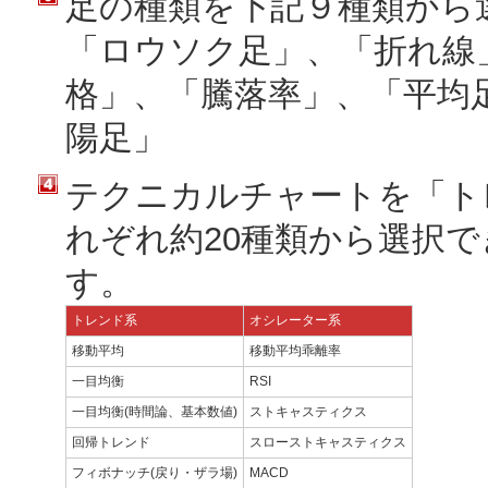
足の種類を下記９種類から
「ロウソク足」、「折れ線
格」、「騰落率」、「平均
陽足」
テクニカルチャートを「ト
れぞれ約20種類から選択
す。
トレンド系
オシレーター系
移動平均
移動平均乖離率
一目均衡
RSI
一目均衡(時間論、基本数値)
ストキャスティクス
回帰トレンド
スローストキャスティクス
フィボナッチ(戻り・ザラ場)
MACD