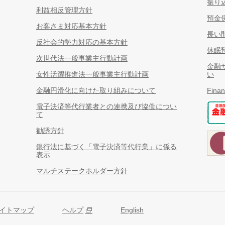
振り
利益相反管理方針
預金
お客さま対応基本方針
長い
反社会的勢力対応の基本方針
休眠
次世代法一般事業主行動計画
金融
女性活躍推進法一般事業主行動計画
い
金融円滑化に向けた取り組みについて
Finan
電子決済等代行業者との連携及び協働につい
て
勧誘方針
銀行法に基づく「電子決済等代行業」に係る
表示
マルチステークホルダー方針
イトマップ
ヘルプ
English