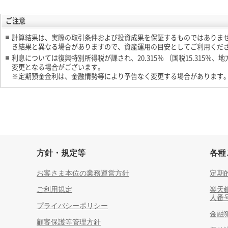
ご注意
計算結果は、実際の取引条件および投資成果を保証するものではありま
き結果と異なる場合がありますので、資産運用の目安としてご利用くだ
利息については復興特別所得税が課され、20.315％ （国税15.315％
変更となる場合がございます。
※定期預金金利は、金融情勢等により予告なく変更する場合があります
方針・規定等
各種
お客さま本位の業務運営方針
定期
ご利用規定
楽天
人番
プライバシーポリシー
金融
顧客保護等管理方針