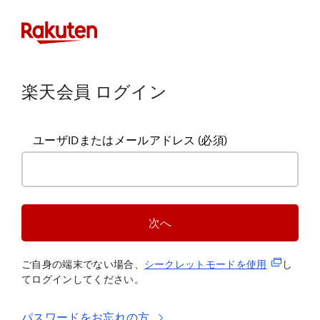
楽天会員 ログイン
ユーザIDまたはメールアドレス
(必須)
次へ
(新規タブ
ご自身の端末でない場合、
シークレットモードを使
用
し
てログインしてください。
パスワードをお忘れの方