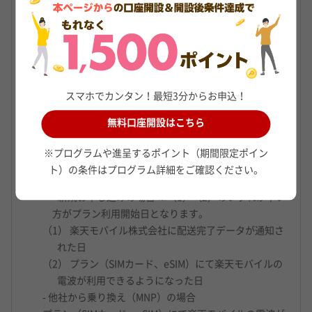
「お申し込み」にて適用となります。
（1） 新規お申し込み
（2） 他社からのMNPでお申し込み
（3） 楽天モバイル（ドコモ回線・au回線）の料金プラ
ンからプラン変更（移行）手続き後、お申し込み
スマホでカンタン！最短3分からお申込！
本プログラム開始前に「Rakuten最強プラン、また
はRakuten最強U-NEXT」をお申し込みされたかた
無料口座開設はこちら
は、プログラム期間内のプラン利用開始が必要です。
店頭でのお申し込みは、口座開設申込期間最終日の
※プログラムや進呈するポイント（期間限定ポイン
閉店までが期限となります。
ト）の条件はプログラム詳細をご確認ください。
【プラン利用開始日とは】
- 新規お申し込みの場合 ※（1）（2）のいずれか早い
方がプラン利用開始日となります。
（1） 楽天モバイル株式会社に配送完了データが通知さ
れた日
（2） プラン（SIMカード、eSIM）にて楽天モバイルの
電波が利用できるようになった日
- 他社から乗り換え（MNP）の場合