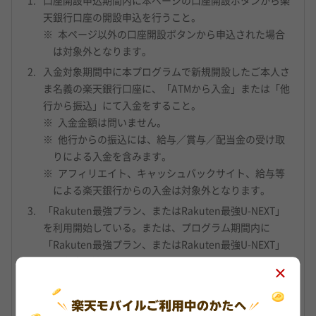
口座開設申込期間内に本ページの口座開設ボタンから楽
天銀行口座の開設申込を行うこと。
本ページ以外の口座開設ボタンから申込された場合
は対象外となります。
入金対象期間中に本プログラムで新規開設したご本人さ
ま名義の楽天銀行口座に、「ATMから入金」または「他
行から振込」にて入金をすること。
入金金額は問いません。
他行からの振込には、給与／賞与／配当金の受け取
りによる入金を含みます。
アフィリエイト、キャッシュバックサイト、給与等
による楽天銀行からの入金は対象外となります。
「Rakuten最強プラン、またはRakuten最強U-NEXT」
を利用開始している。または、プログラム期間内に
「Rakuten最強プラン、またはRakuten最強U-NEXT」
へのお申し込み
本プログラム開始時点で「Rakuten最強プラン、または
Rakuten最強U-NEXT」の未契約者である場合は、口座
開設申込期間内に、下記（1）-（3）いずれかの方法で