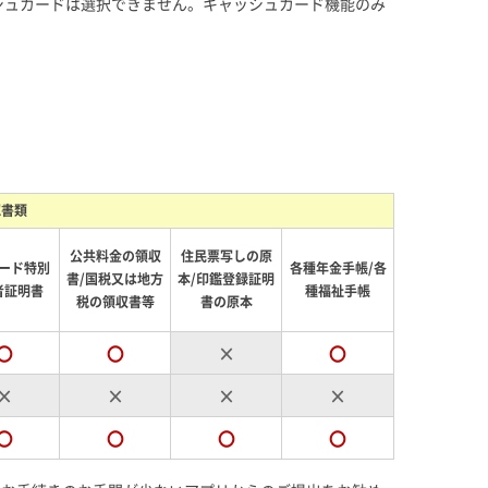
シュカードは選択できません。キャッシュカード機能のみ
認書類
公共料金の領収
住民票写しの原
ード特別
各種年金手帳/各
書/国税又は地方
本/印鑑登録証明
者証明書
種福祉手帳
税の領収書等
書の原本
〇
〇
×
〇
×
×
×
×
〇
〇
〇
〇