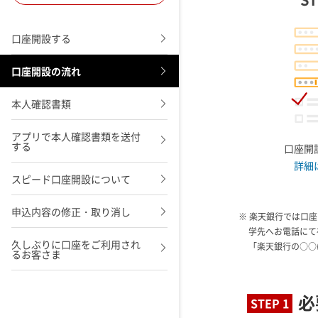
口座開設する
口座開設の流れ
本人確認書類
アプリで本人確認書類を送付
する
口座開
詳細
スピード口座開設について
申込内容の修正・取り消し
※ 楽天銀行では口
学先へお電話にて
久しぶりに口座をご利用され
「楽天銀行の○○
るお客さま
必
STEP 1