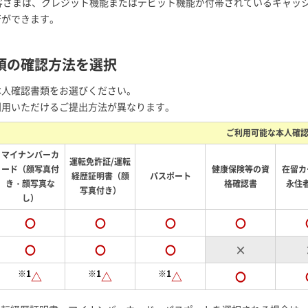
お客さまは、クレジット機能またはデビット機能が付帯されているキャッ
行ができます。
項の確認方法を選択
本人確認書類をお選びください。
利用いただけるご提出方法が異なります。
ご利用可能な本人確
マイナンバーカ
運転免許証/運転
ード（顔写真付
健康保険等の資
在留カ
経歴証明書（顔
パスポート
き・顔写真な
格確認書
永住
写真付き）
し）
〇
〇
〇
〇
〇
〇
〇
×
※1
※1
※1
△
△
△
〇