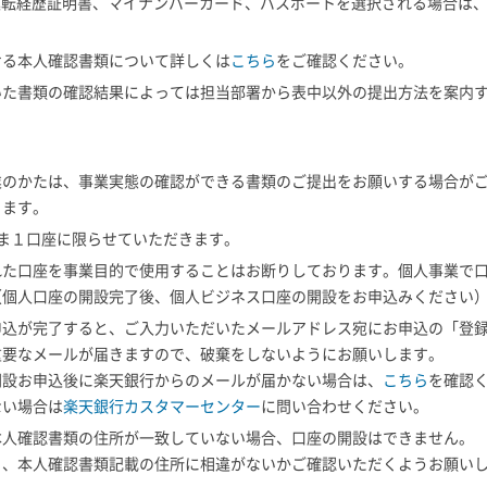
/運転経歴証明書、マイナンバーカード、パスポートを選択される場合は
。
ける本人確認書類について詳しくは
こちら
をご確認ください。
いた書類の確認結果によっては担当部署から表中以外の提出方法を案内
業のかたは、事業実態の確認ができる書類のご提出をお願いする場合が
きます。
さま１口座に限らせていただきます。
れた口座を事業目的で使用することはお断りしております。個人事業で
（個人口座の開設完了後、個人ビジネス口座の開設をお申込みください
申込が完了すると、ご入力いただいたメールアドレス宛にお申込の「登
重要なメールが届きますので、破棄をしないようにお願いします。
開設お申込後に楽天銀行からのメールが届かない場合は、
こちら
を確認
ない場合は
楽天銀行カスタマーセンター
に問い合わせください。
本人確認書類の住所が一致していない場合、口座の開設はできません。
と、本人確認書類記載の住所に相違がないかご確認いただくようお願い