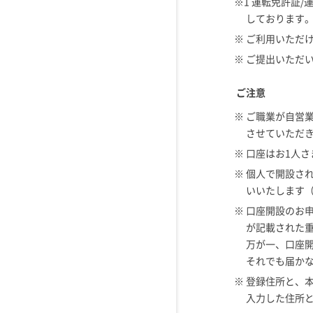
※1 運転免許証
しております
※ ご利用いただ
※ ご提出いただ
ご注意
※ ご職業が自営
させていただ
※ 口座はお1人
※ 個人で開設さ
いいたします
※ 口座開設のお
が記載された
万が一、口座
それでも届か
※ 登録住所と、
入力した住所