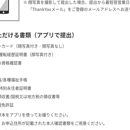
※ 顔写真を撮影して提出した場合、提出から最短翌営業
「ThankYouメール」をご登録のメールアドレスへお
ただける書類
（アプリで提出）
ーカード（顔写真付き・顔写真なし）
/運転経歴証明書（顔写真付き）
の資格確認書
帳/各種福祉手帳
/特別永住者証明書
領収書/国税又は地方税の領収書等
縦免許証
原本をアプリを使ってお撮りください。
、お申込住所が記載された本人確認書類をご用意ください。