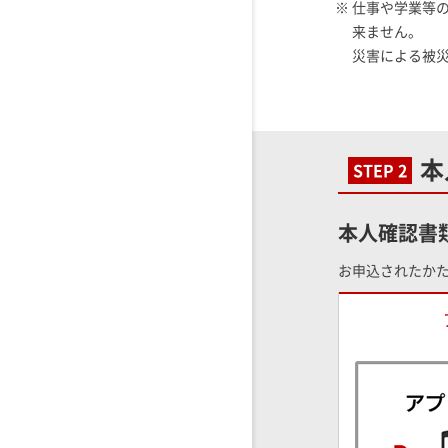
※ 仕事や学業等
来ません。
災害による被
本
STEP 2
本人確認書
お申込されたか